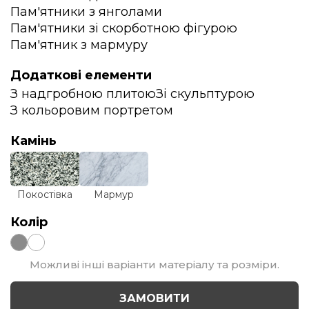
Пам'ятники з янголами
Пам'ятники зі скорботною фігурою
Пам'ятник з мармуру
Додаткові елементи
З надгробною плитою
Зі скульптурою
З кольоровим портретом
Камінь
Покостівка
Мармур
Колір
Можливі інші варіанти матеріалу та розміри.
ЗАМОВИТИ