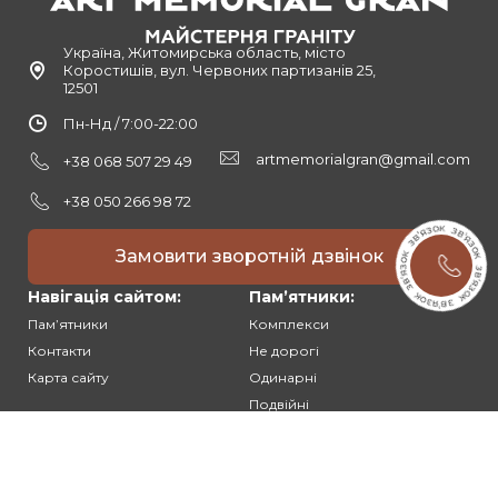
Україна, Житомирська область, місто
Коростишів, вул. Червоних партизанів 25,
12501
Пн-Нд / 7:00-22:00
artmemorialgran@gmail.com
+38 068 507 29 49
+38 050 266 98 72
Замовити зворотній дзвінок
Навігація сайтом:
Памʼятники:
Памʼятники
Комплекси
Контакти
Не дорогі
Карта сайту
Одинарні
Подвійні
Різьблені
Клієнтам: