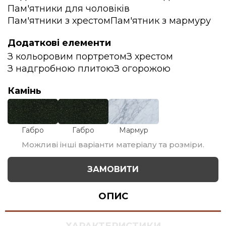
Пам'ятники для чоловіків
Пам'ятники з хрестом
Пам'ятник з мармуру
Додаткові елементи
З кольоровим портретом
З хрестом
З надгробною плитою
З огорожою
Камінь
Габро
Габро
Мармур
Можливі інші варіанти матеріалу та розміри.
ЗАМОВИТИ
ОПИС
ХАРАКТЕРИСТИКИ