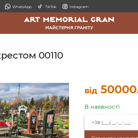
WhatsApp
TikTok
Instagram
рестом 00110
50000
від
В наявності