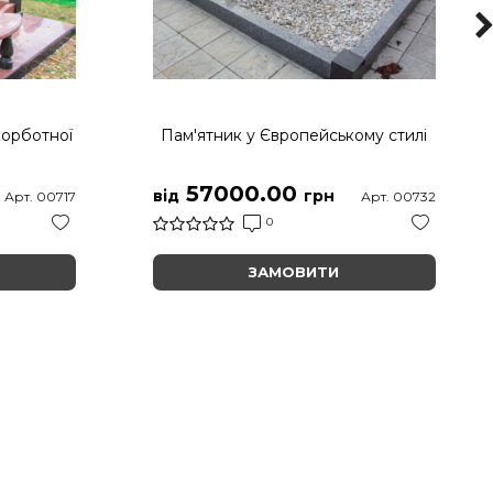
корботної
Пам'ятник у Європейському стилі
57000.00
від
грн
Арт. 00717
Арт. 00732
0
ЗАМОВИТИ