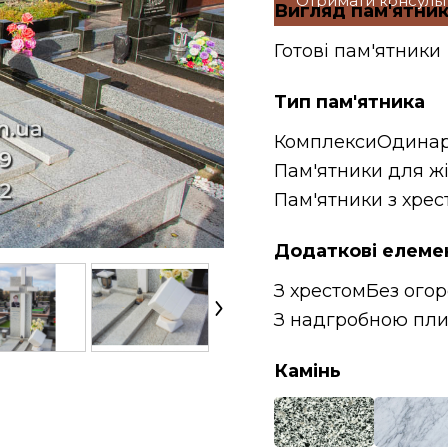
Отримати консуль
Вигляд пам'ятни
Готові пам'ятники
Тип пам'ятника
Комплекси
Одинар
Пам'ятники для ж
Пам'ятники з хрес
Додаткові елеме
З хрестом
Без огор
З надгробною пл
Камінь