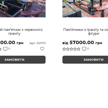
й пам'ятник з червоного
Пам'ятники з граніту та с
граніту
фігури
00.00
57000.00
грн
від
грн
Арт. 00701
0
0
ЗАМОВИТИ
ЗАМОВИТИ