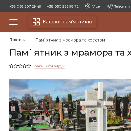
+38 068 507 29 49
+38 050 266 98 72
Viber
Telegram
Каталог пам'ятників
Головна
Пам`ятник з мрамора та хрестом
Пам`ятник з мрамора та х
залишити відгук