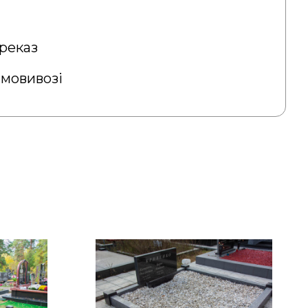
реказ
амовивозі