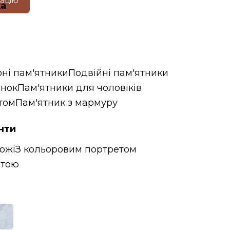
тацію
ка
ні пам'ятники
Подвійні пам'ятники
інок
Пам'ятники для чоловіків
том
Пам'ятник з мармуру
нти
ожі
З кольоровим портретом
итою