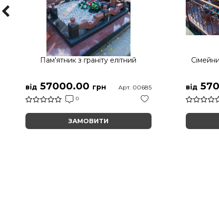
Пам'ятник з граніту елітний
Сімейни
57000.00
570
від
грн
від
Арт. 00685
0
ЗАМОВИТИ