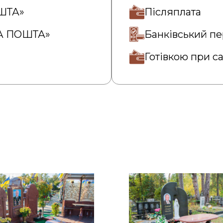
ОШТА»
Післяплата
ВА ПОШТА»
Банківський пе
Готівкою при с