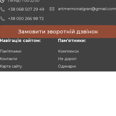
Пн-Нд / 7:00-22:00
artmemorialgran@gmail.co
+38 068 507 29 49
+38 050 266 98 72
Замовити зворотній дзвінок
Навігація сайтом:
Памʼятники:
Памʼятники
Комплекси
Контакти
Не дорогі
Карта сайту
Одинарні
Подвійні
Різьблені
Клієнтам:
Оплата та доставка
Гарантія та умови повернення