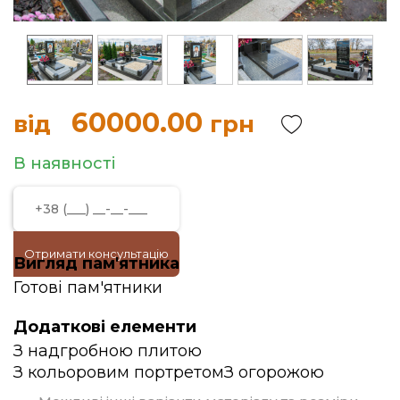
60000.00
від
грн
В наявності
Отримати консультацію
Вигляд пам'ятника
Готові пам'ятники
Додаткові елементи
З надгробною плитою
З кольоровим портретом
З огорожою