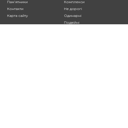
Памʼятники
Комплекси
Контакти
Не дорогі
Карта сайту
Одинарні
Подвійні
Різьблені
Клієнтам:
Оплата та доставка
Гарантія та умови повернення
Політика конфіденційності
Угода користувача