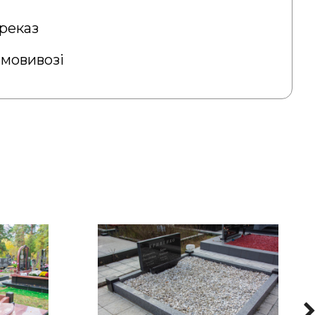
реказ
амовивозі