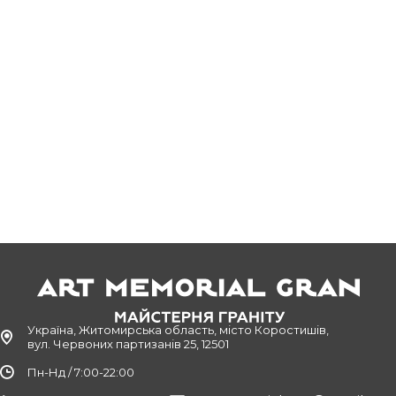
Україна, Житомирська область, місто Коростишів,
вул. Червоних партизанів 25, 12501
Пн-Нд / 7:00-22:00