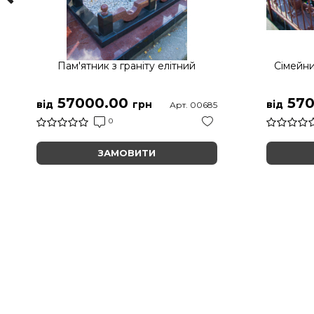
Пам'ятник з граніту елітний
Сімейни
57000.00
570
від
грн
від
Арт. 00685
0
ЗАМОВИТИ