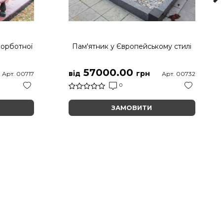
корботної
Пам'ятник у Європейському стилі
57000.00
від
грн
Арт. 00717
Арт. 00732
0
ЗАМОВИТИ