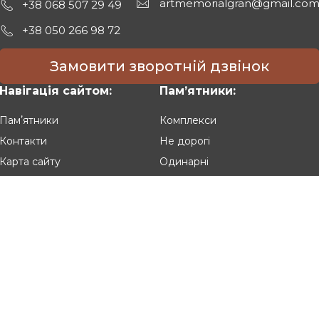
artmemorialgran@gmail.co
+38 068 507 29 49
+38 050 266 98 72
Замовити зворотній дзвінок
Навігація сайтом:
Памʼятники:
Памʼятники
Комплекси
Контакти
Не дорогі
Карта сайту
Одинарні
Подвійні
Різьблені
Клієнтам:
Оплата та доставка
Гарантія та умови повернення
Політика конфіденційності