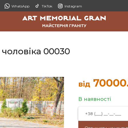
WhatsApp
TikTok
Instagram
 чоловіка 00030
70000
від
В наявності