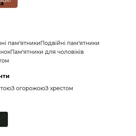
тацію
ка
ні пам'ятники
Подвійні пам'ятники
інок
Пам'ятники для чоловіків
том
нти
итою
З огорожою
З хрестом