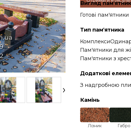
Отримати консуль
Вигляд пам'ятни
Готові пам'ятники
Тип пам'ятника
Комплекси
Одинар
Пам'ятники для ж
Пам'ятники з хрес
Додаткові елеме
З надгробною пл
Камінь
Лізник
Габро