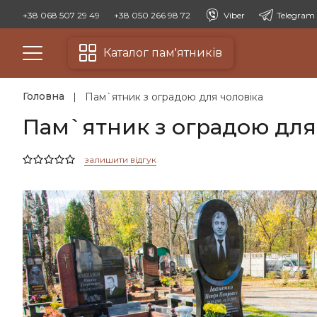
+38 068 507 29 49
+38 050 266 98 72
Viber
Telegram
Каталог пам'ятників
Головна
Пам`ятник з оградою для чоловіка
Пам`ятник з оградою для
залишити відгук