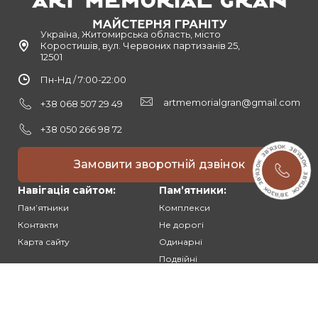
Україна, Житомирська область, місто
Коростишів, вул. Червоних партизанів 25,
12501
Пн-Нд / 7:00-22:00
artmemorialgran@gmail.com
+38 068 507 29 49
+38 050 266 98 72
Замовити зворотній дзвінок
Навігація сайтом:
Памʼятники:
Памʼятники
Комплекси
Контакти
Не дорогі
Карта сайту
Одинарні
Подвійні
Різьблені
Клієнтам: