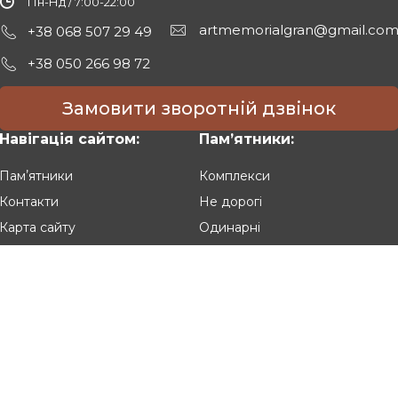
Пн-Нд / 7:00-22:00
artmemorialgran@gmail.co
+38 068 507 29 49
+38 050 266 98 72
Замовити зворотній дзвінок
Навігація сайтом:
Памʼятники:
Памʼятники
Комплекси
Контакти
Не дорогі
Карта сайту
Одинарні
Подвійні
Різьблені
Клієнтам:
Оплата та доставка
Гарантія та умови повернення