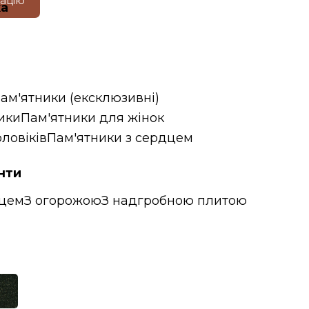
тацію
ка
пам'ятники (ексклюзивні)
ики
Пам'ятники для жінок
ловіків
Пам'ятники з сердцем
нти
дцем
З огорожою
З надгробною плитою