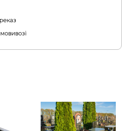
реказ
амовивозі