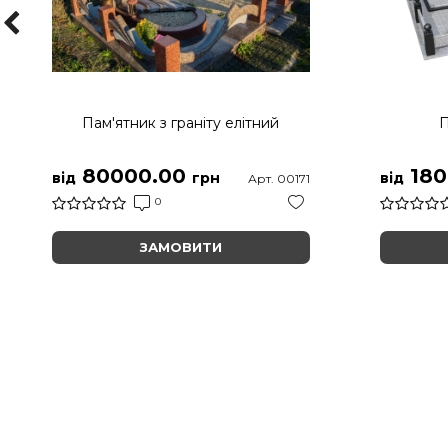
Пам'ятник з граніту елітний
П
80000.00
180
від
грн
від
Арт. 00171
0
ЗАМОВИТИ