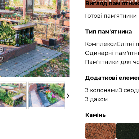
Отримати консуль
Вигляд пам'ятни
Готові пам'ятники
Тип пам'ятника
Комплекси
Елітні 
Одинарні пам'ятн
Пам'ятники для чо
Додаткові елеме
З колонами
З сер
З дахом
Камінь