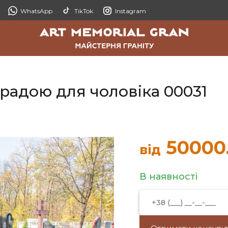
WhatsApp
TikTok
Instagram
а
радою для чоловіка 00031
50000
від
В наявності