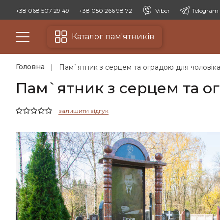
+38 068 507 29 49
+38 050 266 98 72
Viber
Telegram
Каталог пам'ятників
Головна
Пам`ятник з серцем та оградою для чоловік
Пам`ятник з серцем та ог
залишити відгук