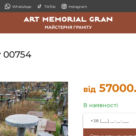
WhatsApp
TikTok
Instagram
у 00754
57000
від
В наявності