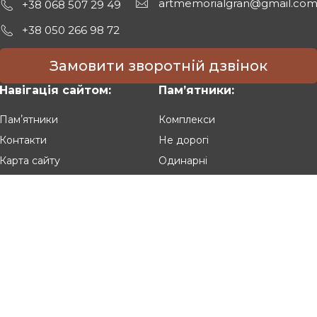
artmemorialgran@gmail.co
+38 068 507 29 49
+38 050 266 98 72
Замовити зворотній дзвінок
Навігація сайтом:
Памʼятники:
Памʼятники
Комплекси
Контакти
Не дорогі
Карта сайту
Одинарні
Подвійні
Різьблені
Клієнтам:
Оплата та доставка
Гарантія та умови повернення
Політика конфіденційності