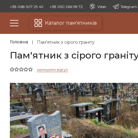
+38 068 507 29 49
+38 050 266 98 72
Viber
Telegram
Каталог пам'ятників
Головна
Пам'ятник з сірого граніту
Пам'ятник з сірого граніт
залишити відгук