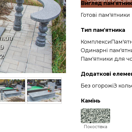
Отримати консуль
Вигляд пам'ятни
Готові пам'ятники
Тип пам'ятника
Комплекси
Пам'ят
Одинарні пам'ятн
Пам'ятники для чо
Додаткові елеме
Без огорожі
З кол
Камінь
Покостівка