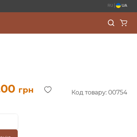
RU
UA
.00
грн
Код товару: 00754