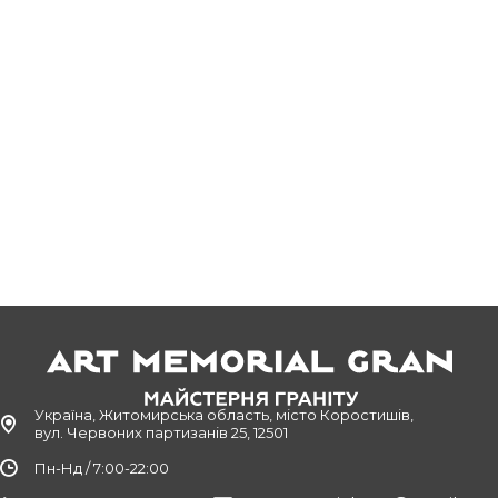
Україна, Житомирська область, місто Коростишів,
вул. Червоних партизанів 25, 12501
Пн-Нд / 7:00-22:00