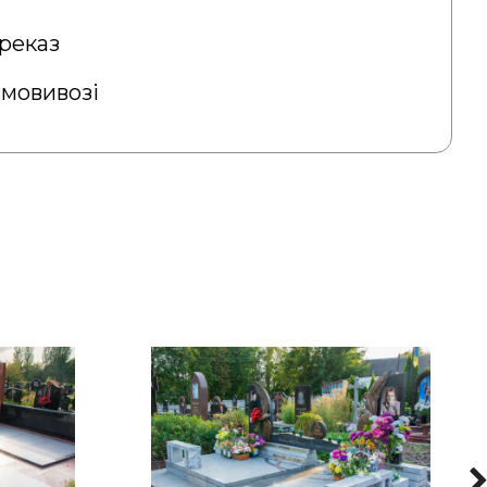
реказ
амовивозі