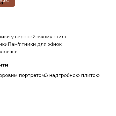
тацію
ка
ники у європейському стилі
ики
Пам'ятники для жінок
ловіків
нти
ьоровим портретом
З надгробною плитою