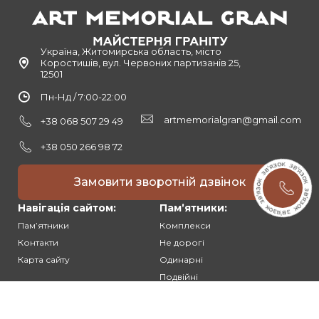
Україна, Житомирська область, місто
Коростишів, вул. Червоних партизанів 25,
12501
Пн-Нд / 7:00-22:00
artmemorialgran@gmail.com
+38 068 507 29 49
+38 050 266 98 72
Замовити зворотній дзвінок
Навігація сайтом:
Памʼятники:
Памʼятники
Комплекси
Контакти
Не дорогі
Карта сайту
Одинарні
Подвійні
Різьблені