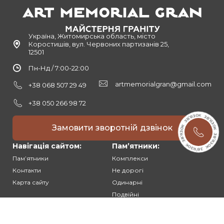
Україна, Житомирська область, місто
Коростишів, вул. Червоних партизанів 25,
12501
Пн-Нд / 7:00-22:00
artmemorialgran@gmail.com
+38 068 507 29 49
+38 050 266 98 72
Замовити зворотній дзвінок
Навігація сайтом:
Памʼятники:
Памʼятники
Комплекси
Контакти
Не дорогі
Карта сайту
Одинарні
Подвійні
Різьблені