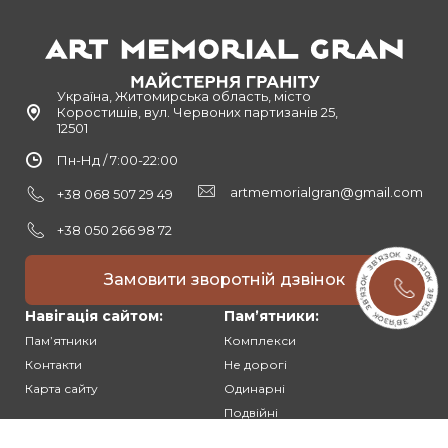
Україна, Житомирська область, місто
Коростишів, вул. Червоних партизанів 25,
12501
Пн-Нд / 7:00-22:00
artmemorialgran@gmail.com
+38 068 507 29 49
+38 050 266 98 72
Замовити зворотній дзвінок
Навігація сайтом:
Памʼятники:
Памʼятники
Комплекси
Контакти
Не дорогі
Карта сайту
Одинарні
Подвійні
Різьблені