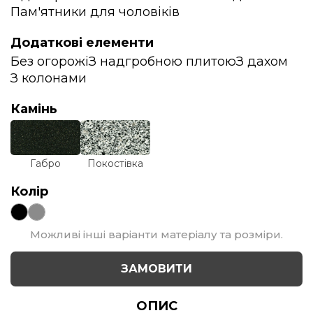
Пам'ятники для чоловіків
Додаткові елементи
Без огорожі
З надгробною плитою
З дахом
З колонами
Камінь
Габро
Покостівка
Колір
Можливі інші варіанти матеріалу та розміри.
ЗАМОВИТИ
ОПИС