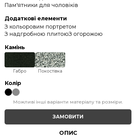
Пам'ятники для чоловіків
Додаткові елементи
З кольоровим портретом
З надгробною плитою
З огорожою
Камінь
Габро
Покостівка
Колір
Можливі інші варіанти матеріалу та розміри.
ЗАМОВИТИ
ОПИС