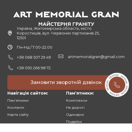
Україна, Житомирська область, місто
Коростишів, вул. Червоних партизанів 25,
12501
Пн-Нд / 7:00-22:00
artmemorialgran@gmail.com
+38 068 507 29 49
+38 050 266 98 72
Замовити зворотній дзвінок
Навігація сайтом:
Памʼятники:
Памʼятники
Комплекси
Контакти
Не дорогі
Карта сайту
Одинарні
Подвійні
Різьблені