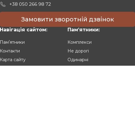
+38 050 266 98 72
Замовити зворотній дзвінок
Навігація сайтом:
Памʼятники:
Памʼятники
Комплекси
Контакти
Не дорогі
Карта сайту
Одинарні
Подвійні
Різьблені
Клієнтам:
Оплата та доставка
Гарантія та умови повернення
Політика конфіденційності
Угода користувача