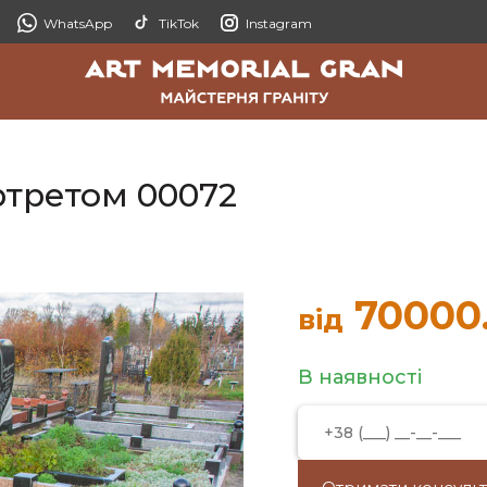
WhatsApp
TikTok
Instagram
ртретом 00072
70000
від
В наявності