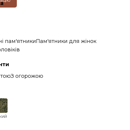
тацію
ка
ні пам'ятники
Пам'ятники для жінок
ловіків
нти
итою
З огорожою
кий