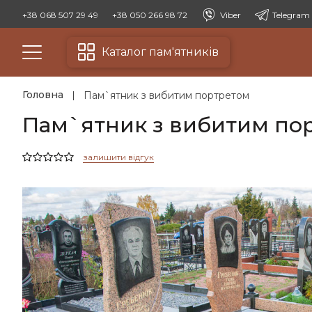
+38 068 507 29 49
+38 050 266 98 72
Viber
Telegram
Каталог пам'ятників
Головна
Пам`ятник з вибитим портретом
Пам`ятник з вибитим по
залишити відгук