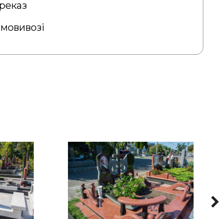
реказ
амовивозі