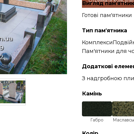
Отримати консуль
Вигляд пам'ятни
Готові пам'ятники
Тип пам'ятника
Комплекси
Подвій
Пам'ятники для чо
Додаткові елеме
З надгробною пл
Камінь
Габро
Маславсь
Колір