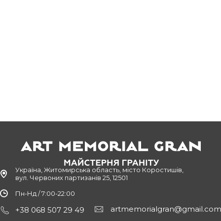
Україна, Житомирська область, місто Коростишів,
вул. Червоних партизанів 25, 12501
Пн-Нд / 7:00-22:00
artmemorialgran@gmail.co
+38 068 507 29 49