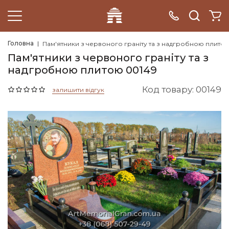
Головна
Пам'ятники з червоного граніту та з надгробною плито
Пам'ятники з червоного граніту та з
надгробною плитою 00149
Код товару: 00149
залишити відгук