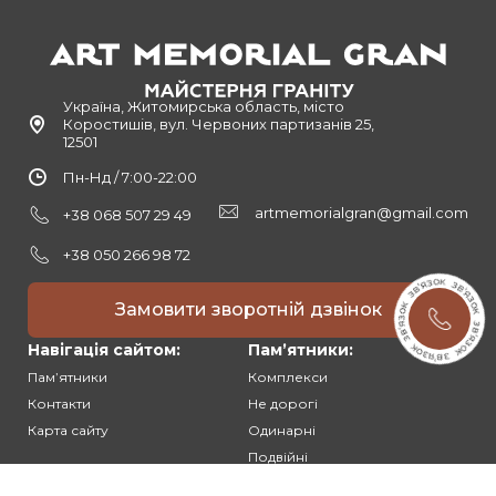
Україна, Житомирська область, місто
Коростишів, вул. Червоних партизанів 25,
12501
Пн-Нд / 7:00-22:00
artmemorialgran@gmail.com
+38 068 507 29 49
+38 050 266 98 72
Замовити зворотній дзвінок
Навігація сайтом:
Памʼятники:
Памʼятники
Комплекси
Контакти
Не дорогі
Карта сайту
Одинарні
Подвійні
Різьблені