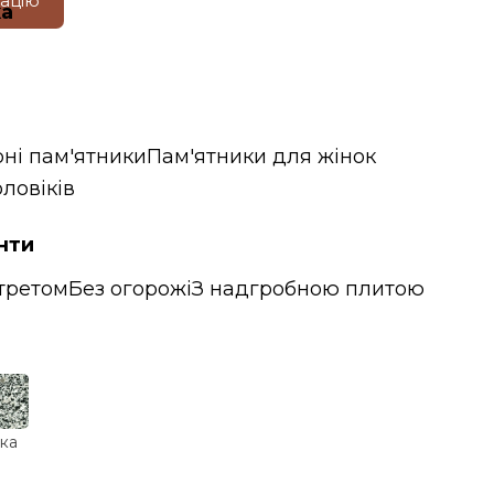
тацію
ка
ні пам'ятники
Пам'ятники для жінок
ловіків
нти
третом
Без огорожі
З надгробною плитою
ка