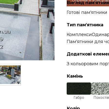
Отримати консуль
Вигляд пам'ятни
Готові пам'ятники
Тип пам'ятника
Комплекси
Одинар
Пам'ятники для чо
Додаткові елеме
З кольоровим пор
Камінь
Габро
Покостів
Колір