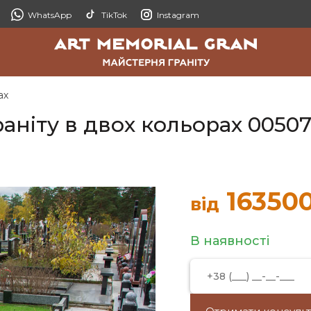
WhatsApp
TikTok
Instagram
ах
аніту в двох кольорах 0050
16350
від
В наявності