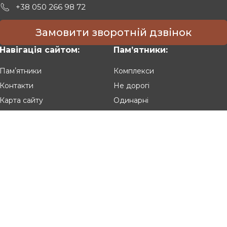
+38 050 266 98 72
Замовити зворотній дзвінок
Навігація сайтом:
Памʼятники:
Памʼятники
Комплекси
Контакти
Не дорогі
Карта сайту
Одинарні
Подвійні
Різьблені
Клієнтам:
Оплата та доставка
Гарантія та умови повернення
Політика конфіденційності
Угода користувача