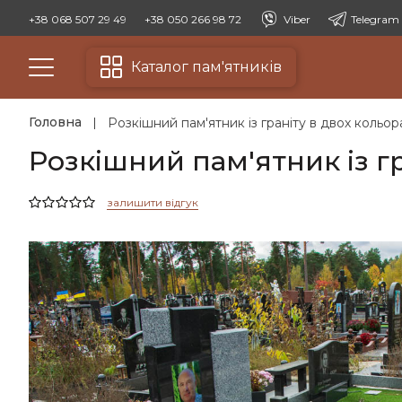
+38 068 507 29 49
+38 050 266 98 72
Viber
Telegram
Каталог пам'ятників
Головна
Розкішний пам'ятник із граніту в двох кольор
Розкішний пам'ятник із гр
залишити відгук