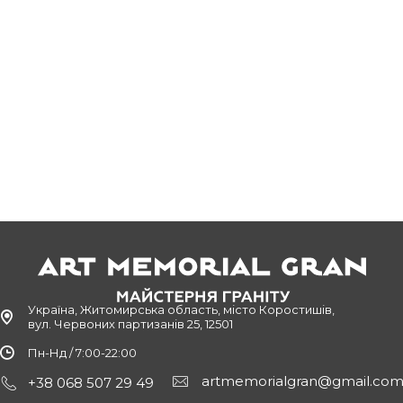
Україна, Житомирська область, місто Коростишів,
вул. Червоних партизанів 25, 12501
Пн-Нд / 7:00-22:00
artmemorialgran@gmail.co
+38 068 507 29 49