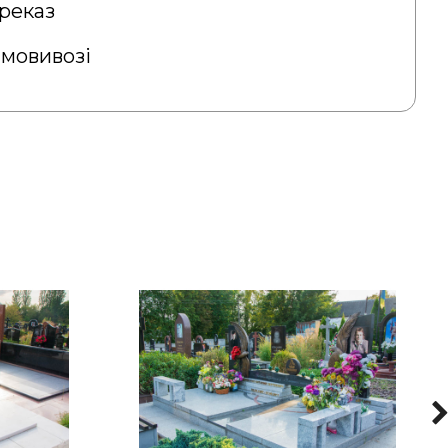
реказ
амовивозі