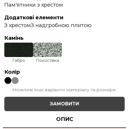
Пам'ятники з хрестом
Додаткові елементи
З хрестом
З надгробною плитою
Камінь
Габро
Покостівка
Колір
Можливі інші варіанти матеріалу та розміри.
ЗАМОВИТИ
ОПИС