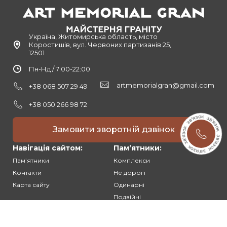
Україна, Житомирська область, місто
Коростишів, вул. Червоних партизанів 25,
12501
Пн-Нд / 7:00-22:00
artmemorialgran@gmail.com
+38 068 507 29 49
+38 050 266 98 72
Замовити зворотній дзвінок
Навігація сайтом:
Памʼятники:
Памʼятники
Комплекси
Контакти
Не дорогі
Карта сайту
Одинарні
Подвійні
Різьблені