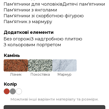
Пам'ятники для чоловіків
Дитячі пам'ятники
Пам'ятники з янголами
Пам'ятники зі скорботною фігурою
Пам'ятник з мармуру
Додаткові елементи
Без огорожі
З надгробною плитою
З кольоровим портретом
Камінь
Лізник
Покостівка
Мармур
Колір
Можливі інші варіанти матеріалу та розміри.