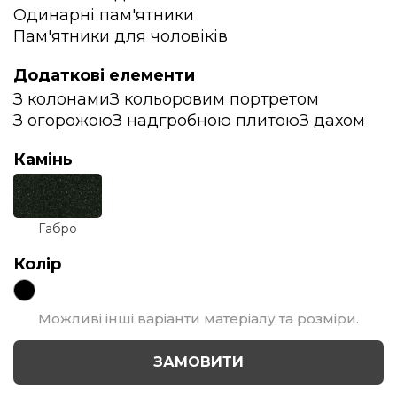
Одинарні пам'ятники
Пам'ятники для чоловіків
Додаткові елементи
З колонами
З кольоровим портретом
З огорожою
З надгробною плитою
З дахом
Камінь
Габро
Колір
Можливі інші варіанти матеріалу та розміри.
ЗАМОВИТИ