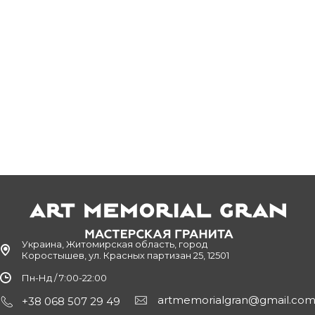
иент нашей мастерской. Мы предлагаем возможность подобра
ниям.
ыполнить несколько простых шагов:
шибиться с размером будущего мемориала или небольшого па
ак правило, памятник и все остальные декоративные элемен
ьзоваться сочетанием нескольких материалов – цветовые от
не
, который работает исключительно с теми видами натураль
ь демократичные
цены
на готовые конструкции, гарантироват
го, гранит из украинских месторождений наиболее приспособ
ене, которые мы делаем
мо определиться с будущим дизайном, особенностями оформ
Украина, Житомирская область, город
Коростышев, ул. Красных партизан 25, 12501
 прочих критериев:
Пн-Нд / 7:00-22:00
елиях ширина обелиска намного больше, чем высота. Чаще вс
artmemorialgran@gmail.co
+38 068 507 29 49
дя из способов нанесения различных надписей и фотографий,