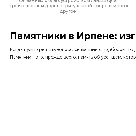
связанных с благоустройством ландшафта,
строительством дорог, в ритуальной сфере и многое
другое.
Памятники в Ирпене: изг
Когда нужно решить вопрос, связанный с подбором надг
Памятник – это, прежде всего, память об усопшем, кот
Мастерская
Artmemorialgran – производитель
всевоз
огромного количества отличительных характеристик, все
Стандартные модели,
фото
которых представлено 
В результате клиенту не придется придумывать ос
Оригинальные или эксклюзивные конструкции, кот
отдельно – после того, как мастер вместе с клиент
В нашей гранитной мастерской предложено широкое разн
Купить памятники в Ирпене: индиви