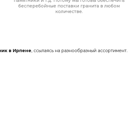
памятники и т.д. Потому мы готовы обеспечить
бесперебойные поставки гранита в любом
количестве.
ник в Ирпене
, ссылаясь на разнообразный ассортимент.
 популярных решений на любой бюджет. Независимо от
которые создавали такие гранитные изделия под заказ.
нтов.
Цена
представленных надгробий рассчитывается
, габбро, базальт, лабрадорит.