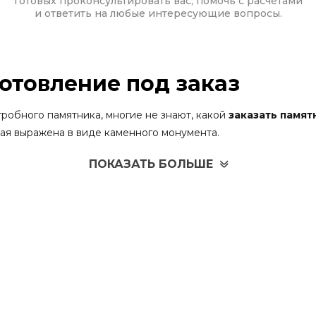
готовых проконсультировать вас, помочь с расчетами
и ответить на любые интересующие вопросы.
отовление под заказ
робного памятника, многие не знают, какой
заказать памят
орая выражена в виде каменного монумента.
можных надгробий в Ирпене, который предлагает множество
ПОКАЗАТЬ БОЛЬШЕ
 памятники делятся на две большие категории:
в каталоге нашей компании. Это реальные работы мастеров, 
обый дизайн: достаточно выбрать один из стандартных вариа
орые создаются по индивидуальным пожеланиям заказчика.
ом согласуют все детали макета.
ообразие материалов из украинских месторождений – гранит
дуальное изготовление