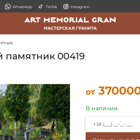
WhatsApp
TikTok
Instagram
мятник
 памятник 00419
37000
от
В наличии