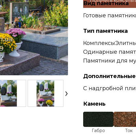
Получить консуль
Вид памятника
Готовые памятник
Тип памятника
Комплексы
Элитны
Одинарные памят
Памятники для м
Дополнительные
С надгробной пли
Камень
Габро
Ток