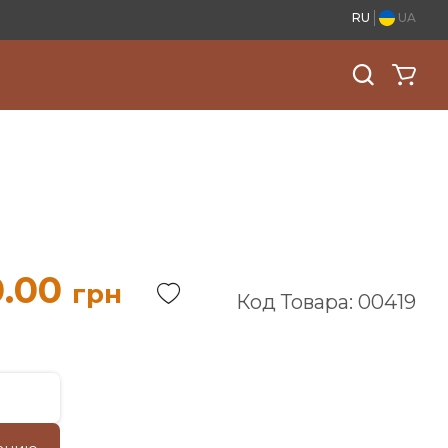
RU
UA
0.00
грн
Код Товара: 00419