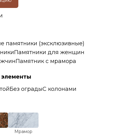
тацию
и
е памятники (эксклюзивные)
ники
Памятники для женщин
ужчин
Памятник с мрамора
 элементы
той
Без ограды
С колонами
Мрамор