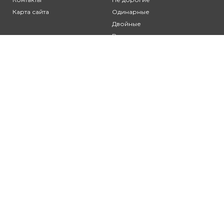
Карта сайта
Одинарные
Двойные
Резные
Клиентам:
Оплата и доставка
Гарантия и условия возврата
Политика
конфиденциальности
Пользовательское
соглашение