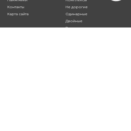
Контакты
Не дорогие
Карта сайта
Одинарные
Двойные
Резные
Клиентам:
Оплата и доставка
Гарантия и условия возврата
Политика
конфиденциальности
Пользовательское
соглашение