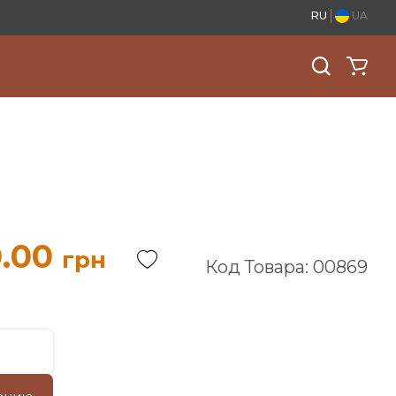
RU
UA
.00
грн
Код Товара: 00869