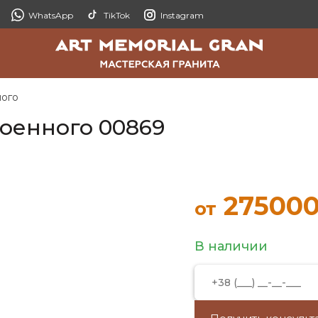
WhatsApp
TikTok
Instagram
ного
оенного 00869
275000
от
В наличии