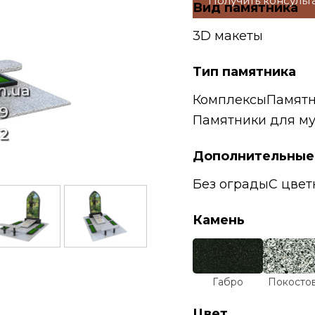
Получить консуль
Вид памятника
3D макеты
Тип памятника
Комплексы
Памятн
Памятники для м
Дополнительные
Без ограды
С цвет
Камень
Габро
Покосто
Цвет