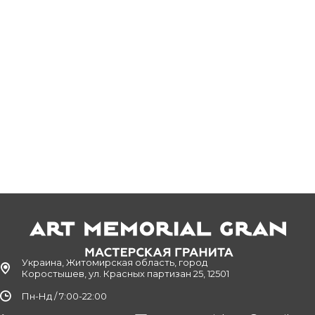
Украина, Житомирская область, город
Коростышев, ул. Красных партизан 25, 12501
Пн-Нд / 7:00-22:00