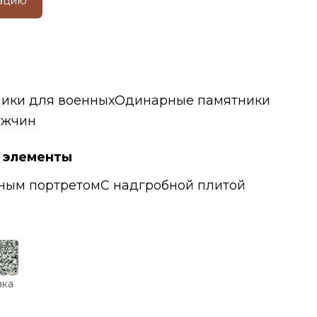
тацию
ики для военных
Одинарные памятники
ужчин
 элементы
ным портретом
С надгробной плитой
вка