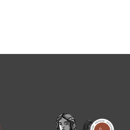
их вітчизняних родовищ. Готові конструкції
ться достатня кількість кварцу.
чинників:
всю конструкцію, щоб пам'ять про близьку і рідну
статися додатковим комплексом послуг - доставка і
тні надгробки на будь-який бюджет, які заведено
m
товщина варіюється в межах 5-8 см, ширина від 40 до 100
змірів.
родинні зв'язки. Представлені надгробки вважаються