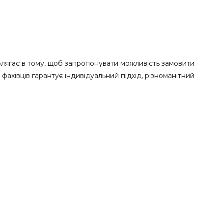
олягає в тому, щоб запропонувати можливість замовити
ахівців гарантує індивідуальний підхід, різноманітний
радорит.
ся поховання.
аменю, які майстри застосовують під час створення