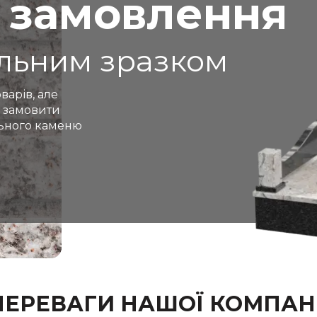
 замовлення
альним зразком
варів, але
 замовити
льного каменю
ПЕРЕВАГИ НАШОЇ КОМПАНІ