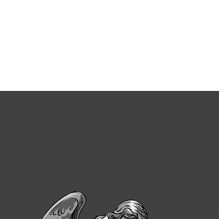
Наші клієнти отримують можливість купити пам'ятник у В
характеризуються високими показниками міцності, що є ре
Перш ніж купити певні види надгробків, необхідно врахув
Складність виконання всіх робіт - особливості форм,
Дизайн, оформлення стели і надгробної плити. Наші
людину збереглася в камені.
Наявність/відсутність додаткових елементів на кштал
Довіряючи весь комплекс робіт нашій команді професіона
встановлення. По завершенню всіх запланованих процесів 
Типи пам'ятників, які ми робимо у В
Сьогодні клієнти нашої майстерні можуть вибрати і купи
класифікувати між собою за різними критеріями - почина
У результаті можна замовити з доставкою такі типи надгр
Одинарні пам'ятники
- такі вироби з граніту засто
см, а висота від 60 до 150 см. Проте все індивідуал
Подвійні пам'ятники
- такі конструкції вибирають 