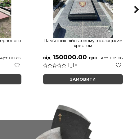
червоного
Пам'ятник військовому з козацьким
хрестом
150000.00
від
грн
Арт. 00892
Арт. 00908
0
ЗАМОВИТИ