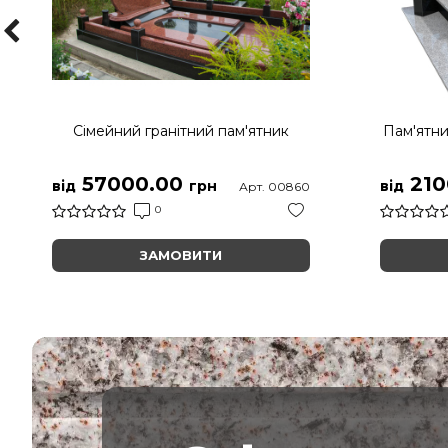
Сімейний гранітний пам'ятник
Пам'ятни
57000.00
210
від
грн
від
Арт. 00860
0
ЗАМОВИТИ