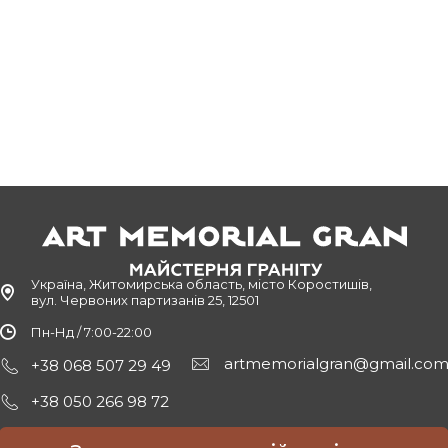
ишгороді, створений з граніту, видобутого в одному з найкращ
зультатом правильно підібраного граніту, у складі якого місти
ати той факт, що остаточна ціна залежить від трьох головних 
 розмірів.
 художники пропонують безліч варіантів, як можна оформити 
т різних скульптур, ваз та інше.
лів, клієнт зможе замовити пам'ятники у Вишгороді та скори
ми надаємо офіційні гарантії.
ишгороді
Україна, Житомирська область, місто Коростишів,
ти пам'ятники у Вишгороді різного типу. Ми пропонуємо грані
вул. Червоних партизанів 25, 12501
ючи з ціни і закінчуючи розмірами, формами.
Пн-Нд / 7:00-22:00
обних пам'ятників:
artmemorialgran@gmail.co
+38 068 507 29 49
совують для могили, де похована одна людина. За стандартом 
+38 050 266 98 72
ьно і під замовлення вдасться вибрати пам'ятники будь-яких ро
для двох могил, де поховані люди, яких пов'язують між собою 