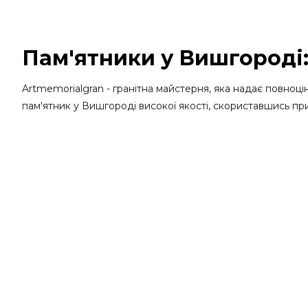
Пам'ятники у Вишгороді:
Artmemorialgran - гранітна майстерня, яка надає повноц
пам'ятник у Вишгороді високої якості, скориставшись при
асортимент і можливість ознайомитися з фото робіт майст
Виробник пропонує своїм клієнтам наступний актуальний
Виготовлення надгробків різного ступеня складності
Встановлення пам'ятників і надгробків на кладовищ
Доставка по всьому місту, завдяки наявності власн
Створення ексклюзивних меморіальних комплексів 
У процесі своєї роботи ми використовуємо природні багат
пам'ятників - це матеріали з українських родовищ.
Купити пам'ятники у Вишгороді: ціна 