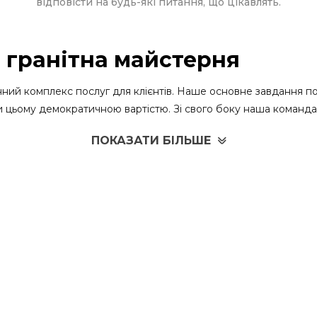
відповісти на будь-які питання, що цікавлять.
 гранітна майстерня
інний комплекс послуг для клієнтів. Наше основне завдання п
 цьому демократичною вартістю. Зі свого боку наша команда ф
рів.
ПОКАЗАТИ БІЛЬШЕ
 список послуг:
 з таких поширених матеріалів, як граніт, габро, базальт, лаб
і з урахуванням особливостей ґрунту на ділянці, де відбувало
ого транспортного засобу.
під замовлення з урахуванням виділеного бюджету.
ства нашої країни. Адже всі натуральні та довговічні види к
і гарантія