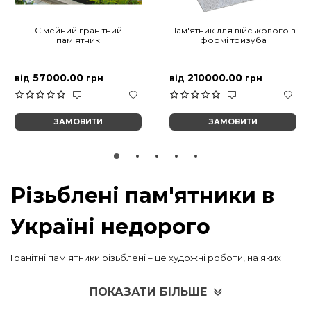
Сімейний гранітний
Пам'ятник для військового в
пам'ятник
формі тризуба
57000.00
210000.00
від
грн
від
грн
ЗАМОВИТИ
ЗАМОВИТИ
Різьблені пам'ятники в
Україні недорого
Гранітні пам'ятники різьблені – це художні роботи, на яких
зображені портрети померлих та написи, що
супроводжують. Такі меморіали можуть бути доповнені
ПОКАЗАТИ БІЛЬШЕ
різними доречними декоративними елементами: хрестами,