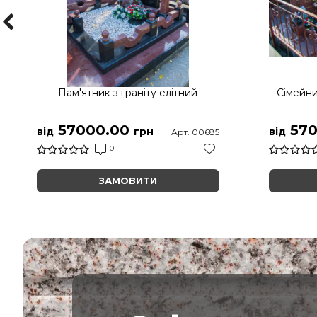
Пам'ятник з граніту елітний
Сімейни
57000.00
570
від
грн
від
Арт. 00685
0
ЗАМОВИТИ