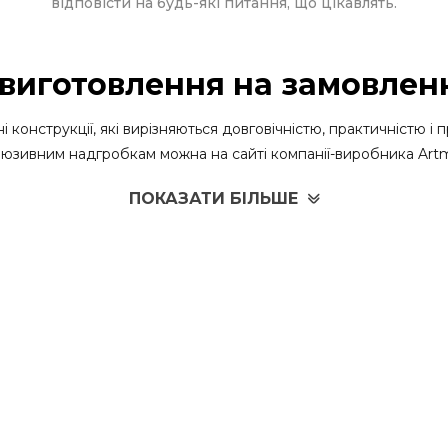
відповісти на будь-які питання, що цікавлять.
 виготовлення на замовлен
цні конструкції, які вирізняються довговічністю, практичністю
юзивним надгробкам можна на сайті компанії-виробника Artme
ніт.
ПОКАЗАТИ БІЛЬШЕ
ди, його часто використовують для створення надгробних пам
ту призводить до того, що клієнти обирають варіант купити гр
стей:
енням, а тому на його поверхні не утворюються відколи, подр
амінь "не боїться" сильних поривів вітру, снігу і дощу, прямо
граніту, який відрізняється різноманіттям відтінків (від темн
вила швидкого вибору