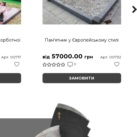
корботної
Пам'ятник у Європейському стилі
57000.00
від
грн
Арт. 00717
Арт. 00732
0
ЗАМОВИТИ