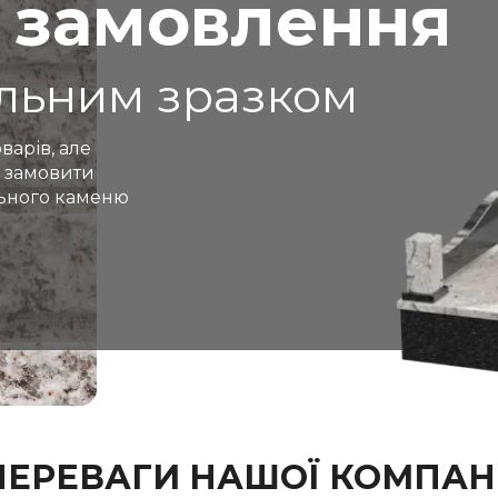
 замовлення
альним зразком
варів, але
 замовити
льного каменю
ПЕРЕВАГИ НАШОЇ КОМПАНІ