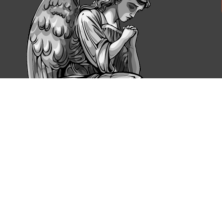
Дитячі пам'ятники
- характеризуються невеликими р
забавки, які дитина любила за життя.
Не менш популярною є класифікація надгробків з урахува
оригінальним конструкціям, створеним на замовлення з у
Замовити пам'ятники в Жмеринці: п
Приймаючи рішення купити пам'ятники в Жмеринці, багато
пропонує власну допомогу. Ми знаємо, наскільки важко 
Наші основні переваги:
Налагоджене виробництво пам'ятників з натурально
Вигідна ціна пам'ятника в Жмеринці і можливість ви
Майстри самостійно виконують усі процеси обробки 
компанії.
Додатковий бонус для наших клієнтів - доставка і установ
на пошуки компанії, яка виконає монтаж, згідно з усіма 
пам'ятників.