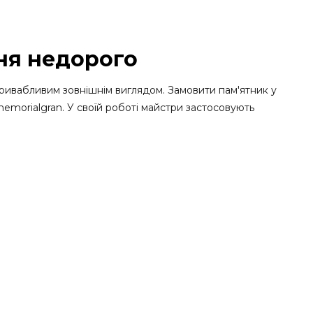
ня недорого
 і привабливим зовнішнім виглядом. Замовити пам'ятник у
morialgran. У своїй роботі майстри застосовують
'ятників різних конфігурацій. Його видобувають у
анітні пам'ятники для оформлення могил. Адже цей
япини та інше.
го попадання сонячних променів, різких температурних
о-сірого до чорного).