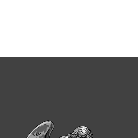
Купити пам'ятник у Жмеринці можна досить швидко, якщ
оперативним, розділивши всі завдання на такі етапи:
Вибір матеріалу, під час якого важливо визначитися
Вибір дизайну, від якого залежать остаточні ціни.
вдасться внести коригування в майбутній дизайн.
Вибір варіантів установки конструкції. Розрізняют
протиусадочними плитами.
Після цього майстер приступає до роботи, виконуючи вс
непередбачених сюрпризів.
Які пам'ятники ми робимо в Жмеринц
Асортимент нашої майстерні вельми різноманітний, а том
метою познайомитися з роботами професіоналів, оцінивши
Сьогодні замовити надгробки можна різного типу:
Чоловічі пам'ятники
- відрізняються високими стела
голубів, які символізують скорботу, біль втрати рід
Жіночі пам'ятники
- як дизайн вибирають зображення 