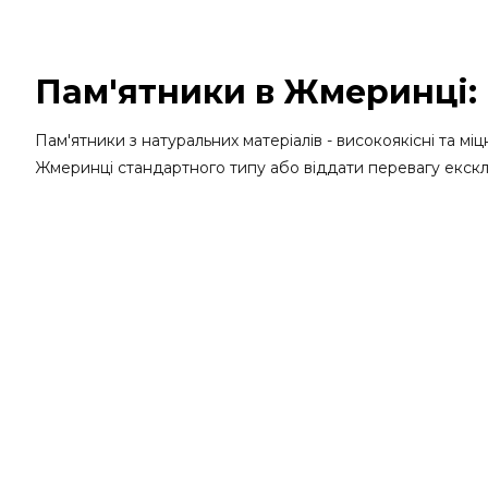
Пам'ятники в Жмеринці:
Пам'ятники з натуральних матеріалів - високоякісні та мі
Жмеринці стандартного типу або віддати перевагу екскл
різноманітні види природного каменю, одним з яких є гра
Гранітний камінь називають справжнім подарунком приро
кар'єрах - в українських родовищах. Доступна ціна грані
матеріал вирізняється таким набором важливих особливо
Міцність. Граніт не піддається механічним пошкодж
Стійкість до всіляких природних випробувань. Цей к
перепадів.
На особливу увагу заслуговує габро - популярний різновид 
Купити пам'ятники в Жмеринці: пра