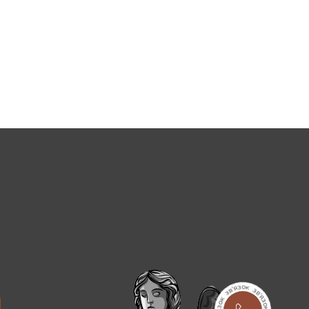
ося зробити процес вибору максимально простим і
, різними вкрапленнями та інше.
у форму, розміри надгробків, а завдяки створенню макета
з використанням бетонного фундаменту), з
 отримує бажаний результат без будь-яких
ці на будь-який бюджет. Всі фото доступні на сайті з
m
оративні елементи застосовують скульптури ангелів,
а надгробках малюють пейзажі, різні дерева, квіти.