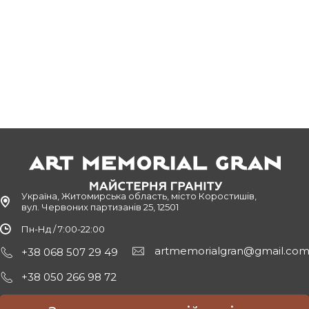
о скористатися допомогою нашої команди фахівців. Нам вдал
 не тільки з видом натурального каменю, а й також з кольором
 Виробник пам'ятників у Жмеринці допоможе підібрати ідеальн
ь стандартні установки на спеціальних перемичках, посилені (
і процеси строго за призначеним планом. Таким чином, клієнт
і?
Україна, Житомирська область, місто Коростишів,
у кожен клієнт зможе вибрати і замовити пам'ятники в Жмерин
вул. Червоних партизанів 25, 12501
 їхній рівень майстерності.
Пн-Нд / 7:00-22:00
artmemorialgran@gmail.co
+38 068 507 29 49
ми, на яких часто зображають покійного на весь зріст. Як дек
+38 050 266 98 72
ної людини.
різних птахів (наприклад, голуби, лебеді). Для жінок у віці н