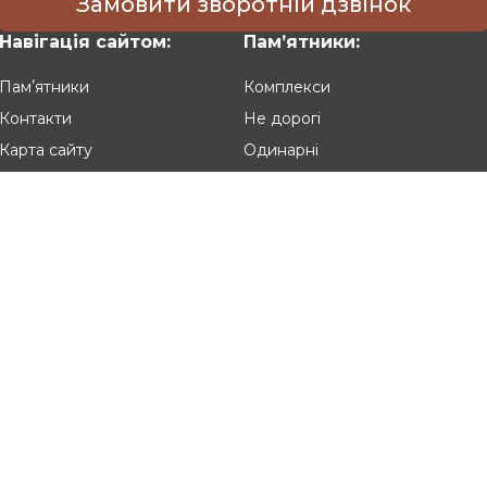
Замовити зворотній дзвінок
озмірами, можуть бути виконані у формі серця. На пам'ятниках
Навігація сайтом:
Памʼятники:
нням вартості - бюджетні, ексклюзивні. Клієнти зможуть вибр
Памʼятники
Комплекси
рахуванням усіх індивідуальних побажань.
Контакти
Не дорогі
ричини оформити замовлення в Artmemor
Карта сайту
Одинарні
 клієнтів не знають, кому довірити виконання такого важлив
Подвійні
вибирати надгробки для рідної і близької людини, а тому на
Різьблені
Клієнтам:
го каменю, який був отриманий з українських родовищ, а тому
брати конструкції з граніту на будь-який бюджет.
Оплата та доставка
каменю, а тому точно впевнені у високій якості виконаної ро
Гарантія та умови повернення
Політика конфіденційності
ка пам'ятників на кладовищі від фахівців Artmemorialgran. З ц
Угода користувача
нормами і правилами. У нашому розпорядженні власний автомобі