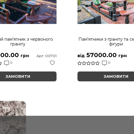
й пам'ятник з червоного
Пам'ятники з граніту та с
граніту
фігури
00.00
57000.00
грн
від
грн
Арт. 00701
0
0
ЗАМОВИТИ
ЗАМОВИТИ