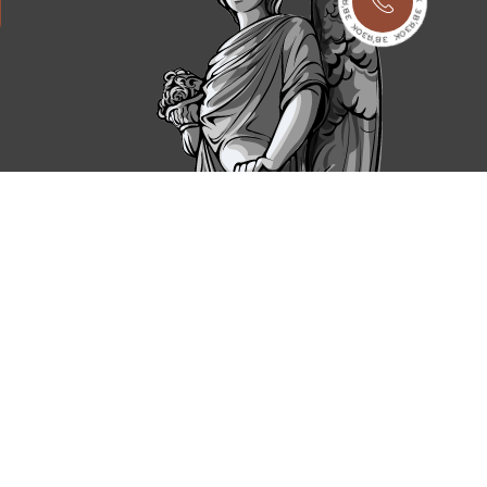
 маленьким дітям часто зображують м'які іграшки, інші
ати стандартні варіанти або віддати перевагу
ialgran
ого і відповідального завдання. Наша майстерня
м вдалося максимально спростити всю процедуру.
 пристосований до експлуатації в нашому регіоні.
боти. Підтвердженням нашої впевненості є гарантії від
ієї причини немає необхідності витрачати свій час і гроші
ль і набір інструментів для доставки, установки