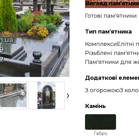
Отримати консуль
Вигляд пам'ятни
Готові пам'ятники
Тип пам'ятника
Комплекси
Елітні 
Різьблені пам'ятн
Пам'ятники для ж
Додаткові елеме
З огорожою
З кол
Камінь
Габро