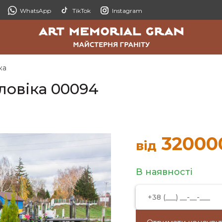
WhatsApp
TikTok
Instagram
ка
ловіка 00094
32000
від
В наявності