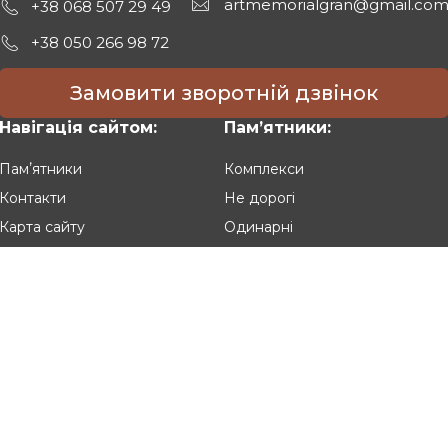
artmemorialgran@gmail.co
+38 068 507 29 49
+38 050 266 98 72
Замовити зворотній дзвінок
Навігація сайтом:
Памʼятники:
Памʼятники
Комплекси
Контакти
Не дорогі
Карта сайту
Одинарні
Подвійні
Різьблені
Клієнтам:
Оплата та доставка
Гарантія та умови повернення
Політика конфіденційності