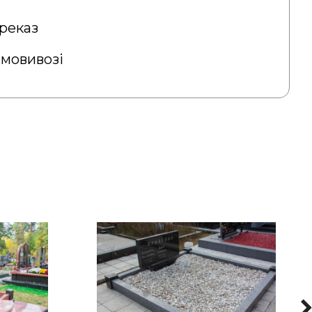
реказ
амовивозі