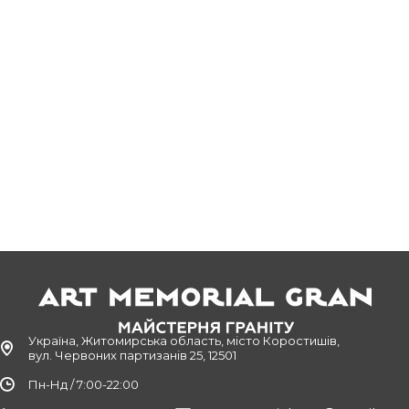
Україна, Житомирська область, місто Коростишів,
вул. Червоних партизанів 25, 12501
Пн-Нд / 7:00-22:00