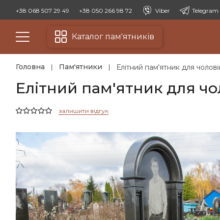
+38 068 507 29 49
+38 050 266 98 72
Viber
Telegram
Каталог пам'ятників
Головна
Пам'ятники
Елітний пам'ятник для чолові
Елітний пам'ятник для чо
залишити відгук