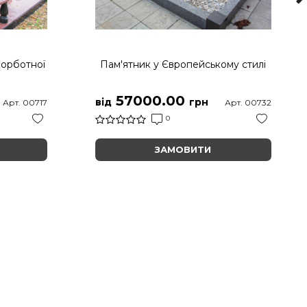
корботної
Пам'ятник у Європейському стилі
57000.00
від
грн
Арт. 00717
Арт. 00732
0
ЗАМОВИТИ