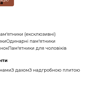
тацію
ка
пам'ятники (ексклюзивні)
ики
Одинарні пам'ятники
інок
Пам'ятники для чоловіків
нти
онами
З дахом
З надгробною плитою