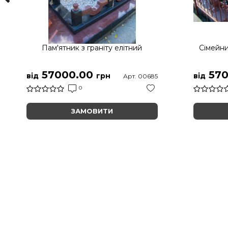
Пам'ятник з граніту елітний
Сімейни
57000.00
570
від
грн
від
Арт. 00685
0
ЗАМОВИТИ