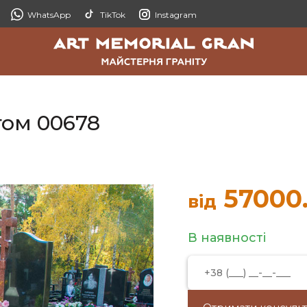
WhatsApp
TikTok
Instagram
том 00678
57000
від
В наявності