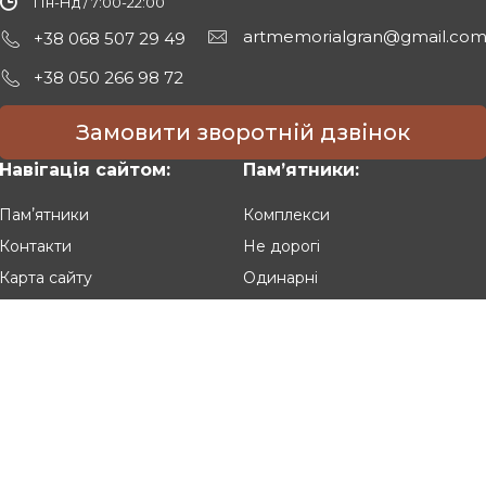
Пн-Нд / 7:00-22:00
artmemorialgran@gmail.co
+38 068 507 29 49
+38 050 266 98 72
Замовити зворотній дзвінок
Навігація сайтом:
Памʼятники:
Памʼятники
Комплекси
Контакти
Не дорогі
Карта сайту
Одинарні
Подвійні
Різьблені
Клієнтам:
Оплата та доставка
Гарантія та умови повернення