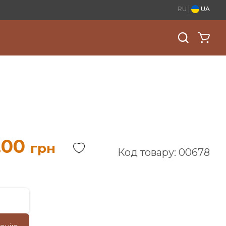
RU
UA
.00
грн
Код товару: 00678