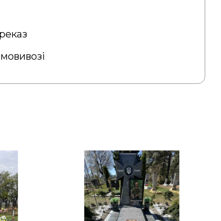
реказ
амовивозі