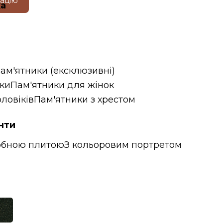
тацію
ка
пам'ятники (ексклюзивні)
ики
Пам'ятники для жінок
ловіків
Пам'ятники з хрестом
нти
обною плитою
З кольоровим портретом