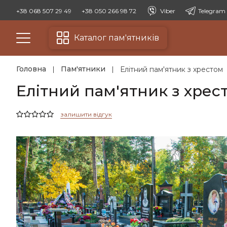
+38 068 507 29 49
+38 050 266 98 72
Viber
Telegram
Каталог пам'ятників
Головна
Пам'ятники
Елітний пам'ятник з хрестом
Елітний пам'ятник з хрес
залишити відгук