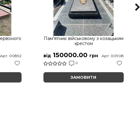
червоного
Пам'ятник військовому з козацьким
хрестом
150000.00
від
грн
Арт. 00892
Арт. 00908
0
ЗАМОВИТИ