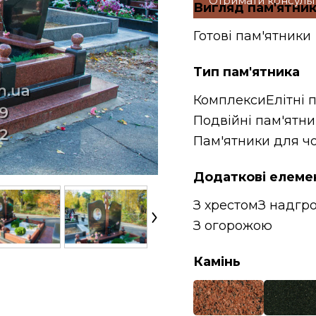
Отримати консуль
Вигляд пам'ятни
Готові пам'ятники
Тип пам'ятника
Комплекси
Елітні 
Подвійні пам'ятн
Пам'ятники для чо
Додаткові елеме
З хрестом
З надгр
З огорожою
Камінь