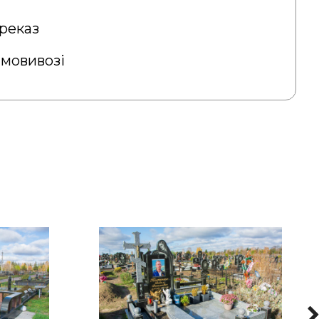
реказ
амовивозі