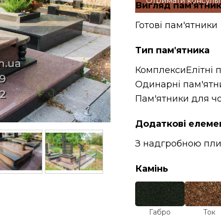
Отримати консуль
Вигляд пам'ятни
Готові пам'ятники
Тип пам'ятника
Комплекси
Елітні 
Одинарні пам'ятн
Пам'ятники для чо
Додаткові елеме
З надгробною пл
Камінь
Габро
Ток