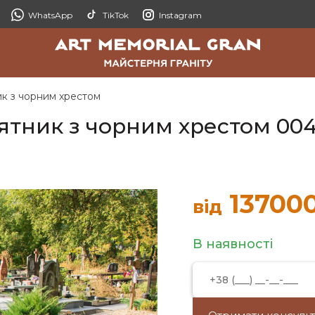
WhatsApp
TikTok
Instagram
ик з чорним хрестом
ятник з чорним хрестом 004
13700
від
В наявності