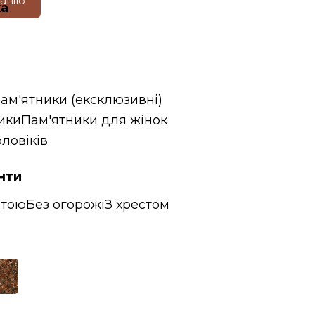
тацію
ка
пам'ятники (ексклюзивні)
ики
Пам'ятники для жінок
ловіків
нти
итою
Без огорожі
З хрестом