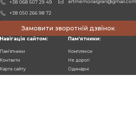
artmemorialgran@gmail.co
+38 068 507 29 49
+38 050 266 98 72
Замовити зворотній дзвінок
Навігація сайтом:
Памʼятники:
Памʼятники
Комплекси
Контакти
Не дорогі
Карта сайту
Одинарні
Подвійні
Різьблені
Клієнтам:
Оплата та доставка
Гарантія та умови повернення
Політика конфіденційності