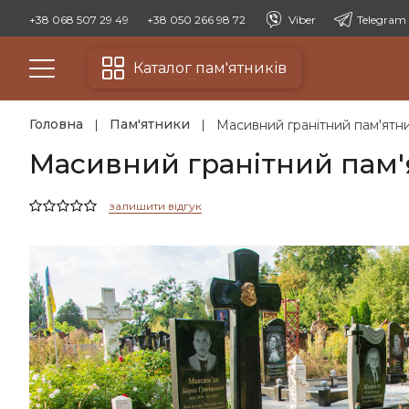
+38 068 507 29 49
+38 050 266 98 72
Viber
Telegram
Каталог пам'ятників
Головна
Пам'ятники
Масивний гранітний пам'ятн
Масивний гранітний пам'
залишити відгук