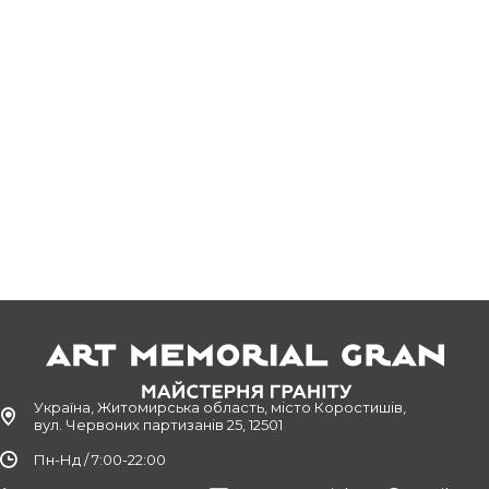
Україна, Житомирська область, місто Коростишів,
вул. Червоних партизанів 25, 12501
Пн-Нд / 7:00-22:00