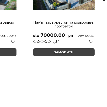
 оградою
Пам'ятник з хрестом та кольоровим
портретом
70000.00
від
грн
Арт. 00043
Арт. 00059
0
ЗАМОВИТИ