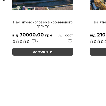
Пам`ятник чоловіку з коричневого
Пам`ятни
граніту
70000.00
210
від
грн
від
Арт. 00011
0
ЗАМОВИТИ