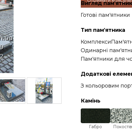
Отримати консуль
Вигляд пам'ятни
Готові пам'ятники
Тип пам'ятника
Комплекси
Пам'ят
Одинарні пам'ятн
Пам'ятники для чо
Додаткові елеме
З кольоровим пор
Камінь
Габро
Покостів