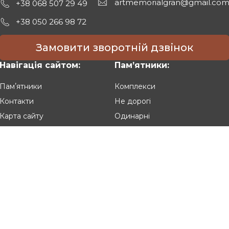
artmemorialgran@gmail.co
+38 068 507 29 49
+38 050 266 98 72
Замовити зворотній дзвінок
Навігація сайтом:
Памʼятники:
Памʼятники
Комплекси
Контакти
Не дорогі
Карта сайту
Одинарні
Подвійні
Різьблені
Клієнтам:
Оплата та доставка
Гарантія та умови повернення
Політика конфіденційності