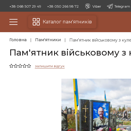
+38 068 507 29 49
+38 050 266 98 72
Viber
Telegram
Каталог пам'ятників
Головна
Пам'ятники
Пам'ятник військовому з кул
Пам'ятник військовому з 
залишити відгук