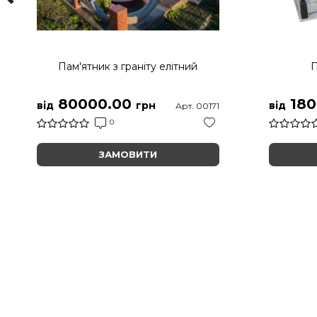
Пам'ятник з граніту елітний
П
80000.00
180
від
грн
від
Арт. 00171
0
ЗАМОВИТИ