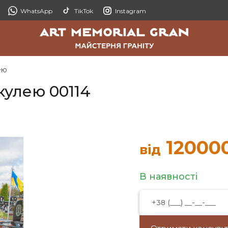
WhatsApp
TikTok
Instagram
ею
кулею 00114
12000
від
В наявності