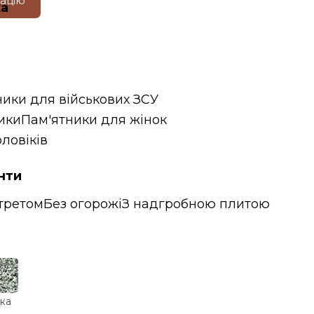
тацію
ка
ники для військових ЗСУ
ики
Пам'ятники для жінок
ловіків
нти
третом
Без огорожі
З надгробною плитою
ка