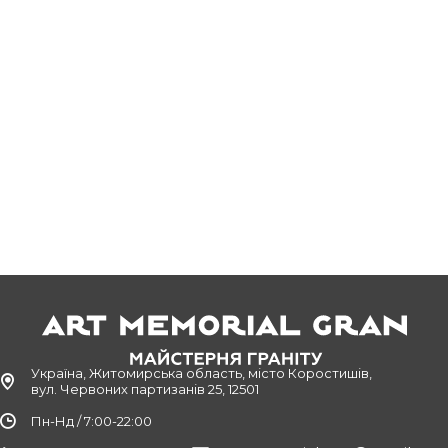
Україна, Житомирська область, місто Коростишів,
вул. Червоних партизанів 25, 12501
Пн-Нд / 7:00-22:00