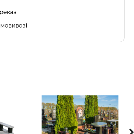
реказ
амовивозі