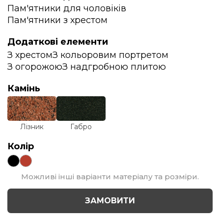
Пам'ятники для чоловіків
Пам'ятники з хрестом
Додаткові елементи
З хрестом
З кольоровим портретом
З огорожою
З надгробною плитою
Камінь
Лізник
Габро
Колір
Можливі інші варіанти матеріалу та розміри.
ЗАМОВИТИ