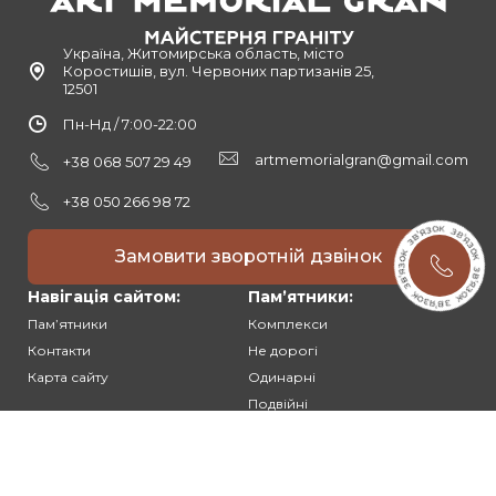
Україна, Житомирська область, місто
Коростишів, вул. Червоних партизанів 25,
12501
Пн-Нд / 7:00-22:00
artmemorialgran@gmail.com
+38 068 507 29 49
+38 050 266 98 72
Замовити зворотній дзвінок
Навігація сайтом:
Памʼятники:
Памʼятники
Комплекси
Контакти
Не дорогі
Карта сайту
Одинарні
Подвійні
Різьблені
Клієнтам: