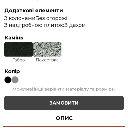
Додаткові елементи
З колонами
Без огорожі
З надгробною плитою
З дахом
Камінь
Габро
Покостівка
Колір
Можливі інші варіанти матеріалу та розміри.
ЗАМОВИТИ
ОПИС