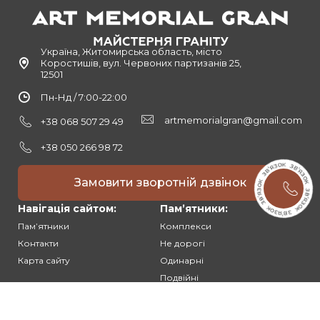
Україна, Житомирська область, місто
Коростишів, вул. Червоних партизанів 25,
12501
Пн-Нд / 7:00-22:00
artmemorialgran@gmail.com
+38 068 507 29 49
+38 050 266 98 72
Замовити зворотній дзвінок
Навігація сайтом:
Памʼятники:
Памʼятники
Комплекси
Контакти
Не дорогі
Карта сайту
Одинарні
Подвійні
Різьблені