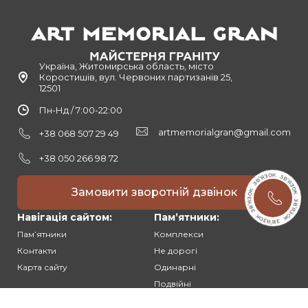
Україна, Житомирська область, місто
Коростишів, вул. Червоних партизанів 25,
12501
Пн-Нд / 7:00-22:00
artmemorialgran@gmail.com
+38 068 507 29 49
+38 050 266 98 72
Замовити зворотній дзвінок
Навігація сайтом:
Памʼятники:
Памʼятники
Комплекси
Контакти
Не дорогі
Карта сайту
Одинарні
Подвійні
Різьблені