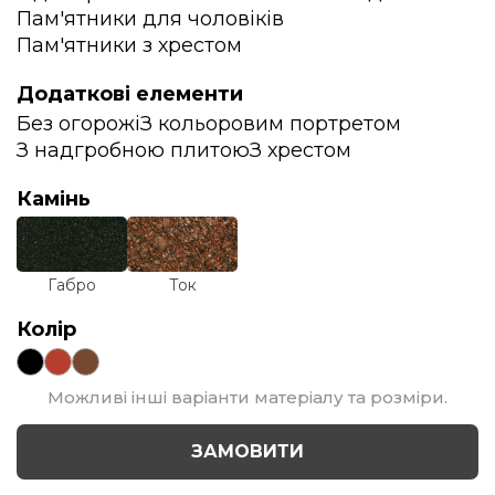
Пам'ятники для чоловіків
Пам'ятники з хрестом
Додаткові елементи
Без огорожі
З кольоровим портретом
З надгробною плитою
З хрестом
Камінь
Габро
Ток
Колір
Можливі інші варіанти матеріалу та розміри.
ЗАМОВИТИ