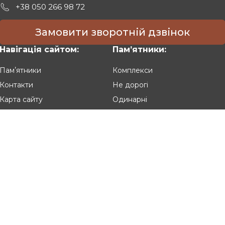
+38 050 266 98 72
Замовити зворотній дзвінок
Навігація сайтом:
Памʼятники:
Памʼятники
Комплекси
Контакти
Не дорогі
Карта сайту
Одинарні
Подвійні
Різьблені
Клієнтам:
Оплата та доставка
Гарантія та умови повернення
Політика конфіденційності
Угода користувача