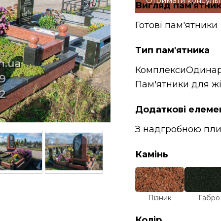
Отримати консуль
Вигляд пам'ятни
Готові пам'ятники
Тип пам'ятника
Комплекси
Одинар
Пам'ятники для ж
Додаткові елеме
З надгробною пл
Камінь
Лізник
Габро
Колір