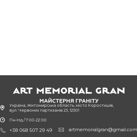
Україна, Житомирська область, місто Коростишів,
вул. Червоних партизанів 25, 12501
Пн-Нд / 7:00-22:00
artmemorialgran@gmail.co
+38 068 507 29 49