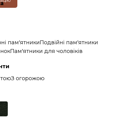
тацію
ка
ні пам'ятники
Подвійні пам'ятники
інок
Пам'ятники для чоловіків
нти
итою
З огорожою