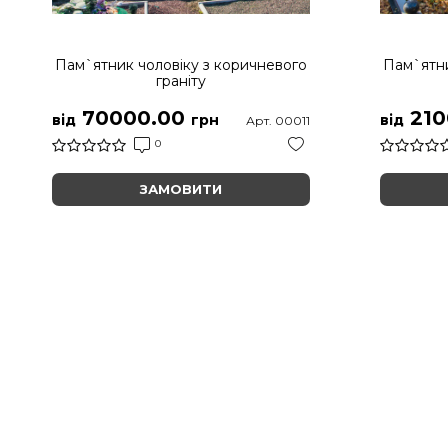
Пам`ятник чоловіку з коричневого
Пам`ятни
граніту
70000.00
210
від
грн
від
Арт. 00011
0
ЗАМОВИТИ