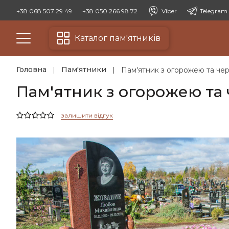
+38 068 507 29 49
+38 050 266 98 72
Viber
Telegram
Каталог пам'ятників
Головна
Пам'ятники
Пам'ятник з огорожею та че
Пам'ятник з огорожею та
залишити відгук