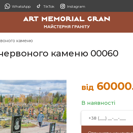
WhatsApp
TikTok
Instagram
рвоного каменю
 червоного каменю 00060
60000
від
В наявності