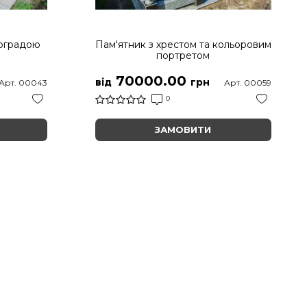
 оградою
Пам'ятник з хрестом та кольоровим
портретом
70000.00
від
грн
Арт. 00043
Арт. 00059
0
ЗАМОВИТИ