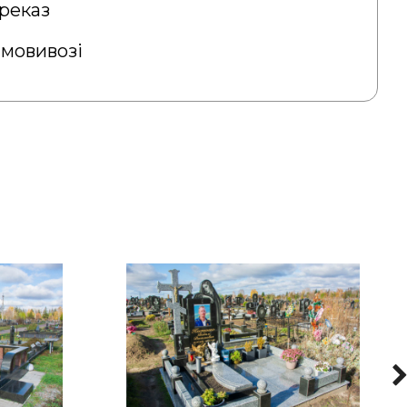
реказ
амовивозі