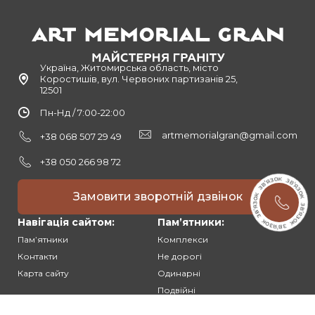
Україна, Житомирська область, місто
Коростишів, вул. Червоних партизанів 25,
12501
Пн-Нд / 7:00-22:00
artmemorialgran@gmail.com
+38 068 507 29 49
+38 050 266 98 72
Замовити зворотній дзвінок
Навігація сайтом:
Памʼятники:
Памʼятники
Комплекси
Контакти
Не дорогі
Карта сайту
Одинарні
Подвійні
Різьблені