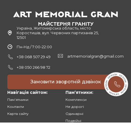
Україна, Житомирська область, місто
Коростишів, вул. Червоних партизанів 25,
12501
Пн-Нд / 7:00-22:00
artmemorialgran@gmail.com
+38 068 507 29 49
+38 050 266 98 72
Замовити зворотній дзвінок
Навігація сайтом:
Памʼятники:
Памʼятники
Комплекси
Контакти
Не дорогі
Карта сайту
Одинарні
Подвійні
Різьблені