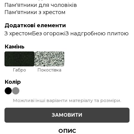
Пам'ятники для чоловіків
Пам'ятники з хрестом
Додаткові елементи
З хрестом
Без огорожі
З надгробною плитою
Камінь
Габро
Покостівка
Колір
Можливі інші варіанти матеріалу та розміри.
ЗАМОВИТИ
ОПИС