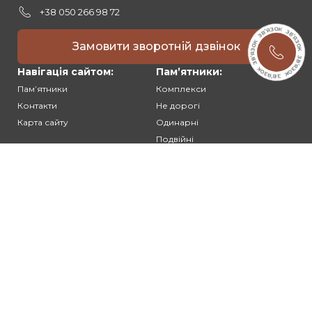
ідеальним дизайном, оформленням, продуманим до
+38 050 266 98 72
дрібниць.
Остаточне узгодження проекту - вибір матеріалу,
Замовити зворотній дзвінок
відтінків, визначення термінів і розрахунок вартості.
Виробництво пам'ятників, меморіальних комплексів.
Навігація сайтом:
Памʼятники:
Доставка готових гранітних конструкцій на кладовище
Памʼятники
Комплекси
в точно обумовлений час і день.
Контакти
Не дорогі
Виконання монтажних робіт.
Карта сайту
Одинарні
Подвійні
У результаті клієнти можуть не тільки замовити пам'ятник на
Різьблені
могилу, а й отримати повноцінний комплекс послуг -
доставка + встановлення. Таким чином, одна компанія
Клієнтам:
виконує всі необхідні послуги "під ключ", надаючи офіційні
Оплата та доставка
гарантії. Наші майстри підкажуть, в яку погоду і при якій
Гарантія та умови повернення
температурі найкраще проводити монтаж, щоб виключити
Політика конфіденційності
сильну усадку ґрунту.
Угода користувача
Які варіанти пам'ятників ми
пропонуємо в Гайсині?
Виробник пам'ятників у Гайсині надає на вибір різноманітний