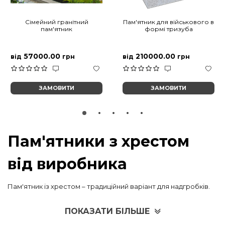
Сімейний гранітний
Пам'ятник для військового в
пам'ятник
формі тризуба
57000.00
210000.00
від
грн
від
грн
ЗАМОВИТИ
ЗАМОВИТИ
Пам'ятники з хрестом
від виробника
Пам'ятник із хрестом – традиційний варіант для надгробків.
Хрест є одним із найважливіших символів у релігії. Це
стосується православних та християнських культур. На
ПОКАЗАТИ БІЛЬШЕ
сучасному ринку трапляються різні варіанти його виконання.