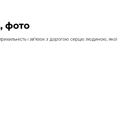
, фото
рихильність і зв'язок з дорогою серцю людиною, якої
иком пам'ятників в Ізмаїлі. У нас можна замовити
бка кожної моделі здійснюється відповідно до
є змогу зберегти пам'ять про близьких померлих людей у
 скульптури, а творіння в пам'ять про померлих людей.
 і поваги до тих, хто був дорогий і залишається таким
за доступними цінами, які відрізняються міцністю і