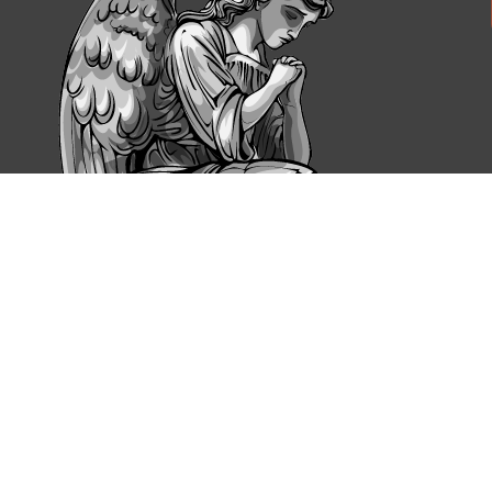
Робота над створенням пам'ятника починається з обробки
поліруванням і всім необхідним для бажаного результату.
нас працюють кваліфіковані фахівці, які знають, як швидко
На нашому сайті можна ознайомитися з прикладами робіт наш
меморіали. Ви можете вибрати модель із запропонованих 
складності роботи. Зазвичай для виготовлення достатньо
на етапі обговорення деталей.
До найпопулярніших варіантів, які ви можете купити, нал
Пам'ятники з серцем
.
Пам'ятники з лебедем
.
Пам'ятники з хрестом
.
Це зовсім не весь асортимент! Ознайомитися з усіма про
Ми встановлюємо пам'ятники за доступною ціною в Ізмаїлі,
становить 30 років.
Питання і відповіді