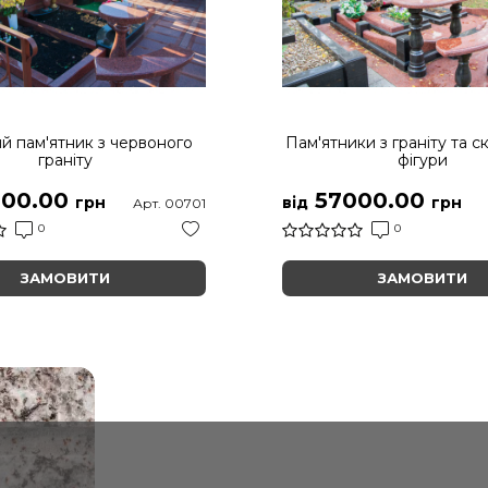
й пам'ятник з червоного
Пам'ятники з граніту та с
граніту
фігури
00.00
57000.00
грн
від
грн
Арт. 00701
0
0
ЗАМОВИТИ
ЗАМОВИТИ