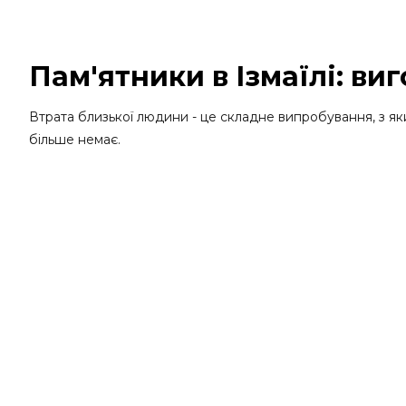
Пам'ятники в Ізмаїлі: ви
Втрата близької людини - це складне випробування, з як
більше немає.
Виробництво пам'ятників і гранітних надгробків - це осн
меморіали і монументи за дуже доступними цінами. Тако
затвердженого ескізу та побажань клієнта. Ми приділяєм
серцях тих, хто їх любить!
Ми розуміємо, що створення пам'ятника - це процес, який
Купити пам'ятники в Ізмаїлі вигідно
Гранітна майстерня Artmemorialgran багато років виготов
після смерті. Якщо ви хочете купити пам'ятник в Ізмаїлі, 
довговічністю.