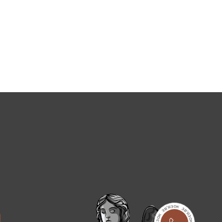
рядженні сучасне обладнання, досвідчені майстри і все,
ів: складності роботи та індивідуальних особливостей
теріями, які можуть допомогти визначитися:
ися приклади фото можна в нашому каталозі на сайті.
ент, враховуйте вільний простір.
підходять клієнту за ціною. Будьте впевнені, що ціна
і допоможуть спроектувати пам'ятник, який
m
заними номерами телефону на сайті. Також можна
го замовлення.