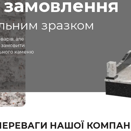
 замовлення
альним зразком
варів, але
 замовити
льного каменю
ПЕРЕВАГИ НАШОЇ КОМПАНІ