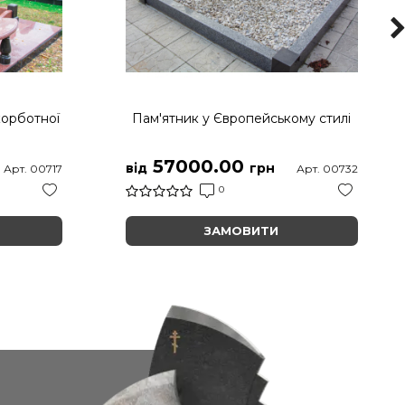
корботної
Пам'ятник у Європейському стилі
57000.00
від
грн
Арт. 00717
Арт. 00732
0
ЗАМОВИТИ