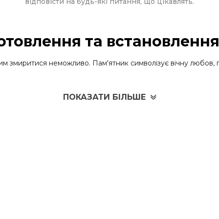
відповісти на будь-які питання, що цікавлять.
готовлення та встановлення
им змиритися неможливо. Пам'ятник символізує вічну любов, п
овна сфера діяльності майстерні Artmemorialgran. Ми є виробн
ПОКАЗАТИ БІЛЬШЕ
ж ми можемо запропонувати комплекс послуг під ключ. Розро
о увагу кожній деталі, щоб створити унікальний виріб. Це да
 несе в собі важливий сенс. Тому наші вироби - це не просто
ляє пам'ятники і меморіальні комплекси. Це уособлення любові
наша компанія - ідеальний вибір! Ми пропонуємо якісні вироби 