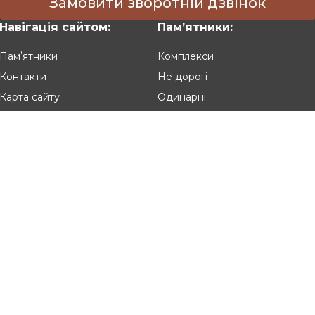
Замовити зворотній дзвінок
 граніту, надання йому необхідної форми і розміру. Далі вир
 У нас можна купити не тільки пам'ятник, а також замовити йо
Навігація сайтом:
Памʼятники:
 і безпечно виконати всі ці завдання.
Памʼятники
Комплекси
их майстрів, ознайомитися з цінами. Є багато варіантів пам'ятн
Контакти
Не дорогі
варіантів або замовити створення власного проєкту. Час виг
Карта сайту
Одинарні
 2-4 тижнів, а для встановлення 1 день. Але дізнатися більш
Подвійні
Різьблені
ежать:
Клієнтам:
Оплата та доставка
Гарантія та умови повернення
позиціями можна на сайті, подивившись фото робіт.
Політика конфіденційності
 пропонуючи вигідні умови і високу якість послуг. Крім того, 
Угода користувача