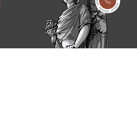
іб доповнюється різьбленням, гравіюванням,
го доставку по Ізмаїлу та встановлення на кладовищі. У
иків: чоловічі, жіночі, дитячі, елітні, сімейні
отовлення та встановлення пам'ятника залежить від
е деталей ви зможете в процесі оформлення замовлення і
на наші пам'ятники надається гарантія, термін якої