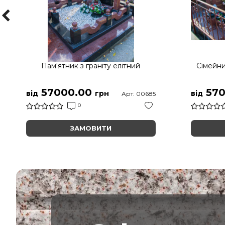
Пам'ятник з граніту елітний
Сімейни
57000.00
570
від
грн
від
Арт. 00685
0
ЗАМОВИТИ