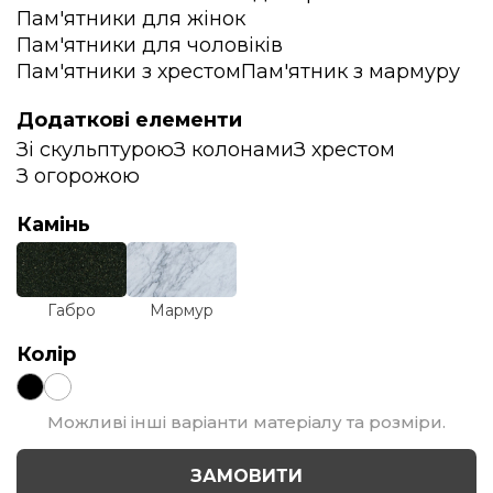
Пам'ятники для жінок
Пам'ятники для чоловіків
Пам'ятники з хрестом
Пам'ятник з мармуру
Додаткові елементи
Зі скульптурою
З колонами
З хрестом
З огорожою
Камінь
Габро
Мармур
Колір
Можливі інші варіанти матеріалу та розміри.
ЗАМОВИТИ