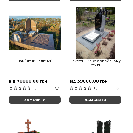
Пам`ятник елітний
Пам'ятник в європейскому
стилі
70000.00
39000.00
від
грн
від
грн
ЗАМОВИТИ
ЗАМОВИТИ