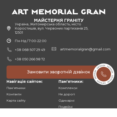
Україна, Житомирська область, місто
Коростишів, вул. Червоних партизанів 25,
12501
Пн-Нд / 7:00-22:00
artmemorialgran@gmail.com
+38 068 507 29 49
+38 050 266 98 72
Замовити зворотній дзвінок
Навігація сайтом:
Памʼятники:
Памʼятники
Комплекси
Контакти
Не дорогі
Карта сайту
Одинарні
Подвійні
Різьблені