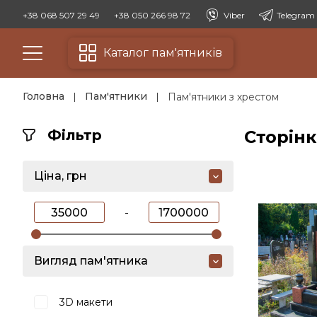
+38 068 507 29 49
+38 050 266 98 72
Viber
Telegram
Каталог пам'ятників
Головна
Пам'ятники
Пам'ятники з хрестом
Фільтр
Сторінк
Ціна, грн
-
Вигляд пам'ятника
3D макети