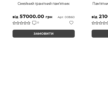
Сімейний гранітний пам'ятник
Пам'ятни
57000.00
210
від
грн
від
Арт. 00860
0
ЗАМОВИТИ