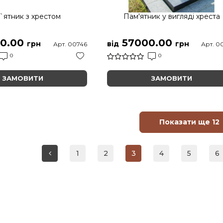
`ятник з хрестом
Пам'ятник у вигляді хреста
0.00
57000.00
грн
від
грн
Арт. 00746
Арт. 0
0
0
ЗАМОВИТИ
ЗАМОВИТИ
Показати ще 12
1
2
3
4
5
6