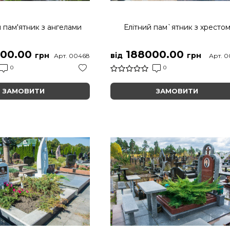
й пам'ятник з ангелами
Елітний пам`ятник з хресто
00.00
188000.00
грн
від
грн
Арт. 00468
Арт. 0
0
0
ЗАМОВИТИ
ЗАМОВИТИ