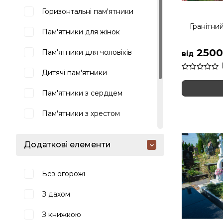
Горизонтальні пам'ятники
Гранітни
Пам'ятники для жінок
2500
Пам'ятники для чоловіків
від
Дитячі пам'ятники
Пам'ятники з сердцем
Пам'ятники з хрестом
Пам'ятники з янголами
Додаткові елементи
Пам'ятники зі скорботною
фігурою
Без огорожі
Пам'ятник з мармуру
З дахом
З книжкою