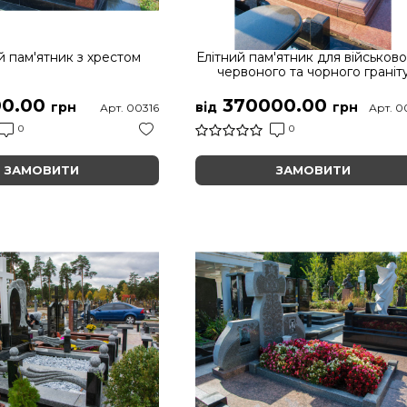
й пам'ятник з хрестом
Елітний пам'ятник для військово
червоного та чорного граніт
0.00
370000.00
грн
від
грн
Арт. 00316
Арт. 0
0
0
ЗАМОВИТИ
ЗАМОВИТИ