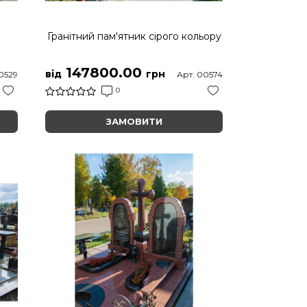
м
Гранітний пам'ятник сірого кольору
147800.00
від
грн
0529
Арт. 00574
0
ЗАМОВИТИ