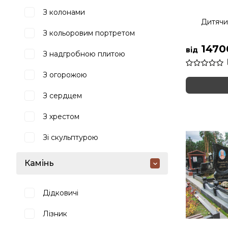
З колонами
Дитячи
З кольоровим портретом
1470
від
З надгробною плитою
З огорожою
З сердцем
З хрестом
Зі скульптурою
Камінь
Дідковичі
Лізник