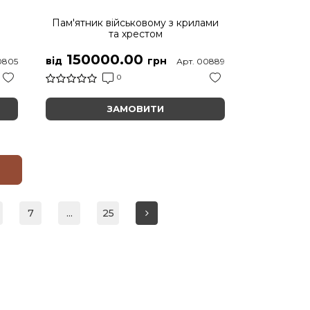
Пам'ятник військовому з крилами
та хрестом
150000.00
від
грн
0805
Арт. 00889
0
ЗАМОВИТИ
7
...
25