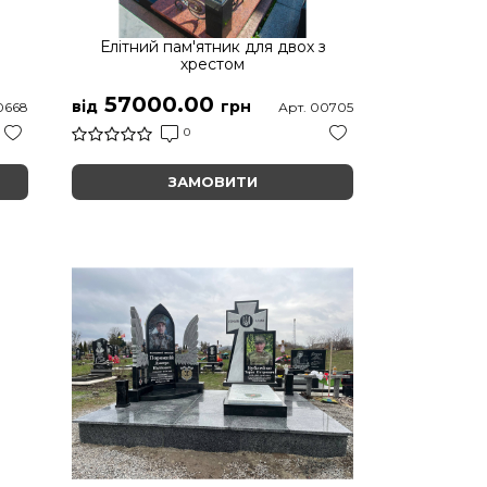
а
Елітний пам'ятник для двох з
хрестом
57000.00
від
грн
0668
Арт. 00705
0
ЗАМОВИТИ