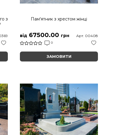
го з
Пам'ятник з хрестом жінці
у
67500.00
від
грн
0369
Арт. 00408
0
ЗАМОВИТИ