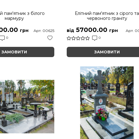
й пам'ятник з білого
Елітний пам'ятник з сірого т
мармуру
червоного граніту
00.00
57000.00
грн
від
грн
Арт. 00625
Арт. 0
0
0
ЗАМОВИТИ
ЗАМОВИТИ