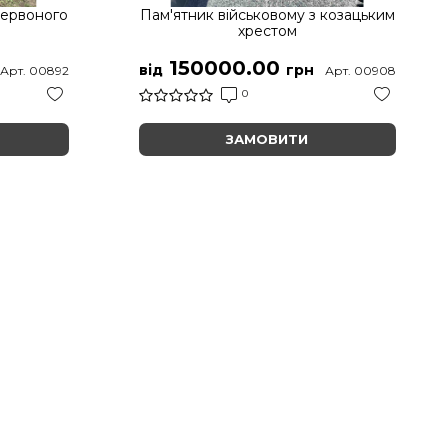
червоного
Пам'ятник військовому з козацьким
хрестом
150000.00
від
грн
Арт. 00892
Арт. 00908
0
ЗАМОВИТИ