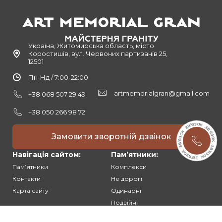
Україна, Житомирська область, місто
Коростишів, вул. Червоних партизанів 25,
12501
Пн-Нд / 7:00-22:00
artmemorialgran@gmail.com
+38 068 507 29 49
+38 050 266 98 72
Замовити зворотній дзвінок
Навігація сайтом:
Памʼятники:
Памʼятники
Комплекси
Контакти
Не дорогі
Карта сайту
Одинарні
Подвійні
Різьблені