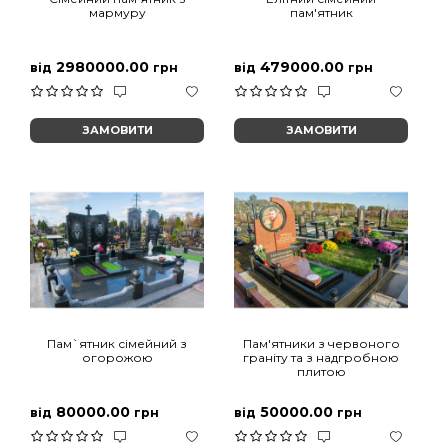
мармуру
пам'ятник
2980000.00
479000.00
від
грн
від
грн
ЗАМОВИТИ
ЗАМОВИТИ
Пам`ятник сімейний з
Пам'ятники з червоного
огорожою
граніту та з надгробною
плитою
80000.00
50000.00
від
грн
від
грн