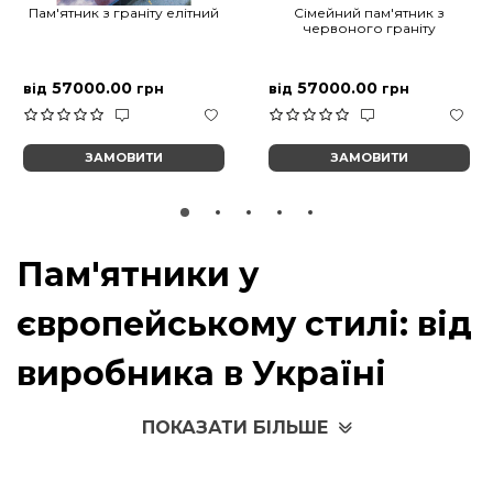
Пам'ятник з граніту елітний
Сімейний пам'ятник з
червоного граніту
57000.00
57000.00
від
грн
від
грн
ЗАМОВИТИ
ЗАМОВИТИ
Пам'ятники у
європейському стилі: від
виробника в Україні
Останнім часом особливим споживчим попитом
ПОКАЗАТИ БІЛЬШЕ
користуються унікальні пам'ятники в європейському стилі, які
мають на увазі певний спосіб оформлення похоронного