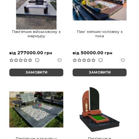
Пам'ятник військовому з
Пам`мятник чоловіку з
мармуру
тока
277000.00
50000.00
від
грн
від
грн
ЗАМОВИТИ
ЗАМОВИТИ
Пам'ятник з граніту у
Пам'ятник в