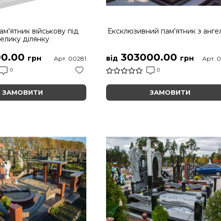
ам'ятник військову під
Ексклюзивний пам'ятник з анге
елику ділянку
0.00
303000.00
грн
від
грн
Арт. 00281
Арт. 
0
0
ЗАМОВИТИ
ЗАМОВИТИ