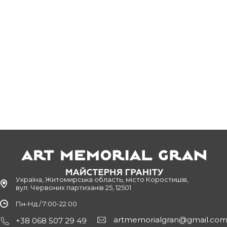
тіше скульптури ангелів трапляються саме на таких надгробках.
 всіляких варіаціях:
;
 для молодих дівчат або для місць на цвинтарі, де поховано 
передніми варіантами, але все ж таки варто відзначити кілька 
Україна, Житомирська область, місто Коростишів,
вул. Червоних партизанів 25, 12501
Пн-Нд / 7:00-22:00
artmemorialgran@gmail.co
+38 068 507 29 49