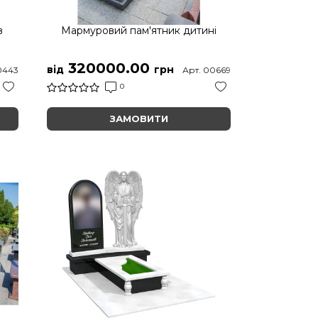
в
Мармуровий пам'ятник дитині
320000.00
від
грн
0443
Арт. 00669
0
ЗАМОВИТИ