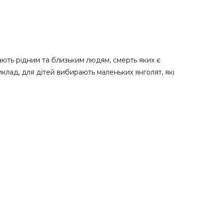
ють рідним та близьким людям, смерть яких є
иклад, для дітей вибирають маленьких янголят, які
авжнім оберегом, вартовим людської душі, головним
уособленням любові, пошани, ніжності до людини, що
 за демократичною вартістю. Ми є виробниками
ню макета, клієнт зможе внести коригування щодо форми,
мовити меморіальні комплекси для дівчат та жінок,