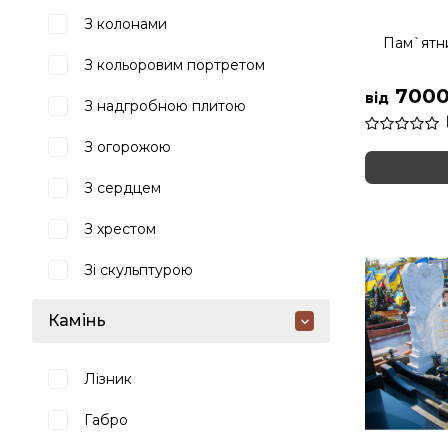
З колонами
Пам`ятни
З кольоровим портретом
7000
від
З надгробною плитою
З огорожою
З сердцем
З хрестом
Зі скульптурою
Камінь
Лізник
Габро