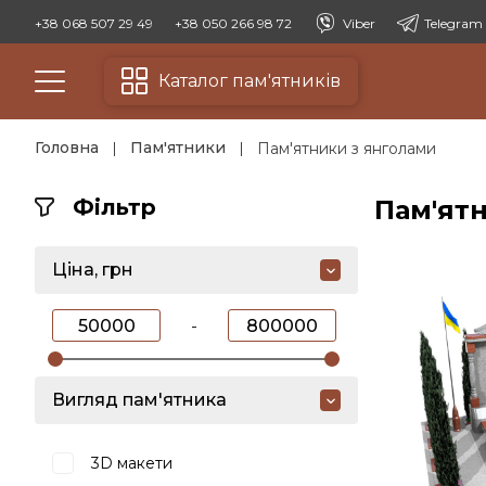
+38 068 507 29 49
+38 050 266 98 72
Viber
Telegram
Каталог пам'ятників
Головна
Пам'ятники
Пам'ятники з янголами
Фільтр
Пам'ят
Ціна, грн
-
Вигляд пам'ятника
3D макети