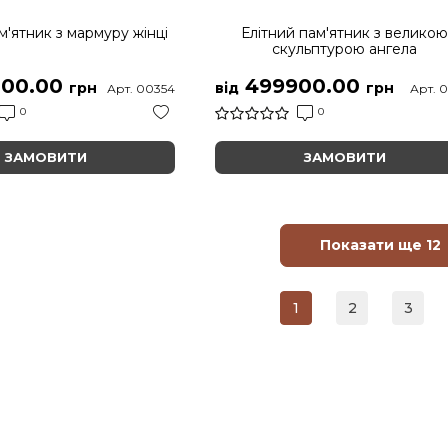
м'ятник з мармуру жінці
Елітний пам'ятник з велико
скульптурою ангела
00.00
499900.00
грн
від
грн
Арт. 00354
Арт. 
0
0
ЗАМОВИТИ
ЗАМОВИТИ
Показати ще 12
1
2
3