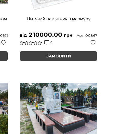
лом
Дитячий пам'ятник з мармуру
210000.00
від
грн
00591
Арт. 00867
0
ЗАМОВИТИ