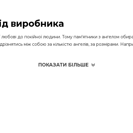
ід виробника
 любові до покійної людини. Тому пам'ятники з ангелом обира
різнятись між собою за кількістю ангелів, за розмірами. Напр
ктуальними у будь-який час. Адже саме ангел вважається спр
ПОКАЗАТИ БІЛЬШЕ
м – це справжній витвір мистецтва, який називають справжнім 
та біль втрати.
бір різні пам'ятники з ангелом на могилу, які можна купити
і різного ступеня складності. Завдяки попередньому створен
emorialgran
 ціни на які залежать від безлічі критеріїв. Клієнти зможуть за