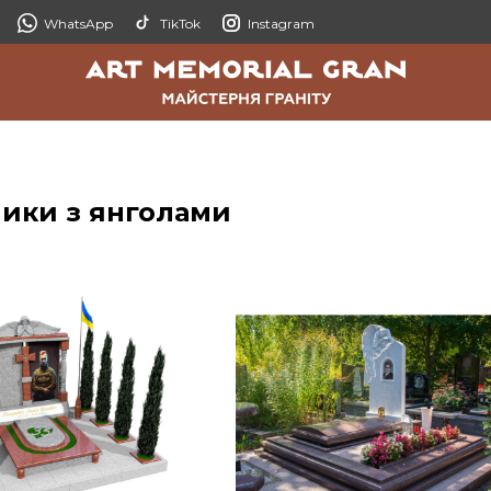
WhatsApp
TikTok
Instagram
ники з янголами