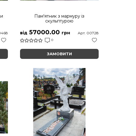
ми
Пам'ятник з мармуру із
скульптурою
57000.00
від
грн
0468
Арт. 00728
0
ЗАМОВИТИ