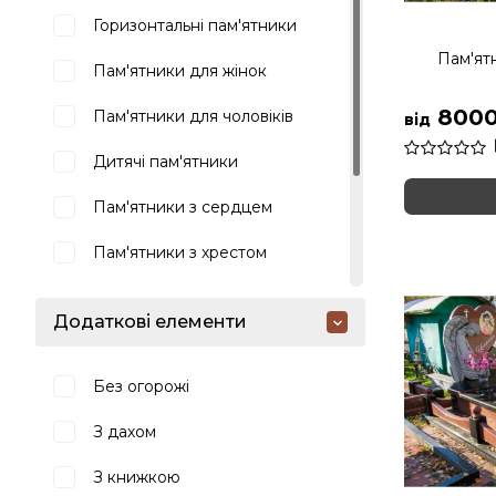
Горизонтальні пам'ятники
Пам'ятн
Пам'ятники для жінок
8000
Пам'ятники для чоловіків
від
Дитячі пам'ятники
Пам'ятники з сердцем
Пам'ятники з хрестом
Пам'ятники з янголами
Додаткові елементи
Пам'ятники зі скорботною
фігурою
Без огорожі
Пам'ятник з мармуру
З дахом
З книжкою