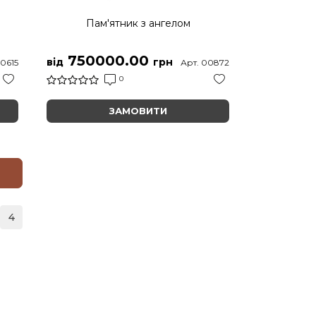
ю
Пам'ятник з ангелом
750000.00
від
грн
00615
Арт. 00872
0
ЗАМОВИТИ
4