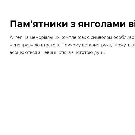
Пам'ятники з янголами в
Ангел на меморіальних комплексах є символом особливої
непоправною втратою. Причому всі конструкції можуть від
асоціюються з невинністю, з чистотою душі.
Такі скульптури мають особливий попит і залишаються а
провідником в інший світ. Гранітний пам'ятник з ангело
пішла. Подібні конструкції здатні передати всю скорботу 
Купити пам'ятник з ангелом
Наша гранітна майстерня Artmemorialgran пропонує на ви
надгробків, а тому готові виконати на замовлення модел
розмірів та стилю оформлення.
Каталог пам'ятників з ангелом в Artm
У каталозі є різноманітні пам'ятники з ангелами з граніту,