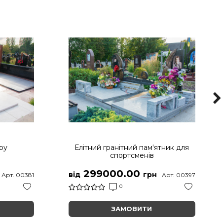
ру
Елітний гранітний пам'ятник для
спортсменів
299000.00
від
грн
Арт. 00381
Арт. 00397
0
ЗАМОВИТИ