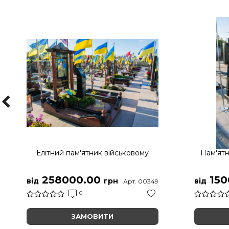
Елітний пам'ятник військовому
Пам'ятн
258000.00
150
від
грн
від
Арт. 00349
0
ЗАМОВИТИ